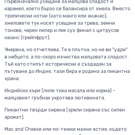
Първоначално усещане за малцова сладост и
карамел, което бързо се балансира от хмела. Вместо
тропически нотки (като манго или ананас),
хмеловете тук носят усещане за трева, земни
тонове, черен пипер и лек сух финал с цитрусов
нюанс (грейпфрут).
Умерена, но отчетлива. Тя е плътна, но не ви "удря"
в небцето, а по-скоро изчиства малцовата сладост.
Тъй като стилът исторически е създаден за
пътуване до Индия, тази бира е родена за пикантна
храна:
Индийско къри (пиле тика масала или корма) –
малцовият гръбнак укротява лютивината.
Пикантни твърди сирена (зрели сирена със силен
аромат).
Mac and Cheese или по-тежки мазни ястия, където