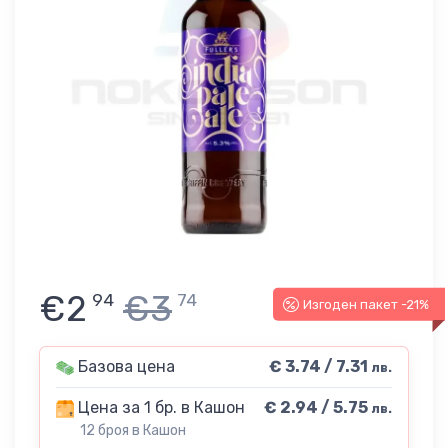
€2
€3
94
74
Изгоден пакет -21%
Базова цена
€ 3.74 / 7.31
лв.
Цена за 1 бр. в Кашон
€ 2.94 / 5.75
лв.
12 броя в Кашон