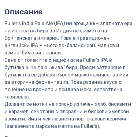
Описание
Fuller's India Pale Ale (IPA) ни връща към златната ера
на износа на бира за Индия по времето на
Британската империя. Това е традиционен
английски IPA – много по-балансиран, малцов и
земно-билкови нюанси.
Една от големите специфики на Fuller's IPA в
бутилка е, че тя е „жива“ бира. Преди затваряне в
бутилката се добавя съвсем малко количество мая
за вторична ферментация. Това развива вкуса с
течение на времето и придава мека, естествена
газировка.
Долавят се нотки на прясно изпечен хляб, бисквити
и карамел, съчетани с флорални и билкови хмелови
аромати. Има и лек нюанс на портокалови корички
(запазената марка на маята на Fuller's).