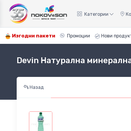
Категории
Ко
Изгодни пакети
Промоции
Нови продук
Devin Натурална минералн
Назад