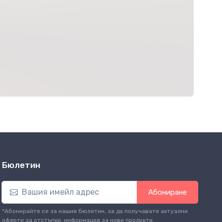
Бюлетин
Абониране
*Абонирайте се за нашия бюлетин, за да получавате актуални
оферти за отстъпки, информация за нови продукти.