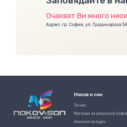
Заповядайте в н
Очакват Ви много ниск
Адрес: гр. София, ул. Градинарска 5
Ноков и син
За нас
Магазин за алкохол в Софи
Алкохол на едро