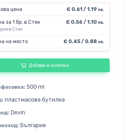
ова цена
€ 0.61 / 1.19
лв.
а за 1 бр. в Стек
€ 0.56 / 1.10
лв.
броя в Стек
а на място
€ 0.45 / 0.88
лв.
Добави в количка
500 ml
зфасовка:
пластмасова бутилка
д:
Devin
анд:
България
оизход: