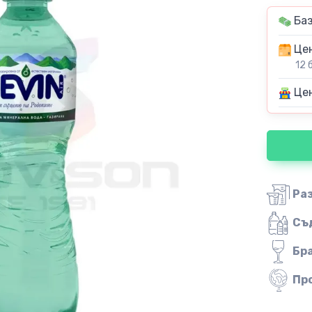
Баз
Цен
12 
Цен
Ра
Съ
Бр
Пр