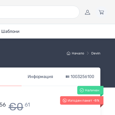
Шаблони
Начало
Devin
Информация
1003256100
Наличен
Изгоден пакет -8%
€0
56
61