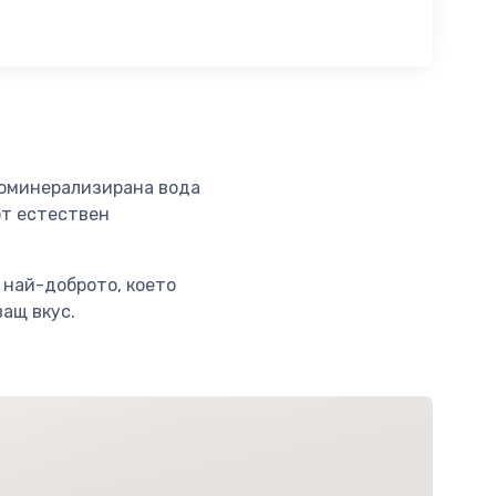
коминерализирана вода
от естествен
 най-доброто, което
ащ вкус.