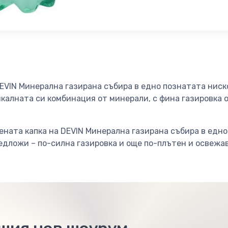
VIN Минерална газирана събира в едно познатата нис
икалната си комбинация от минерали, с фина газировка 
ената капка на DEVIN Минерална газирана събира в едно
дложи – по-силна газировка и още по-плътен и освежав