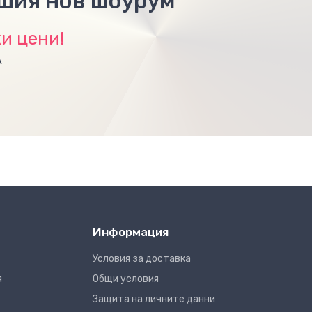
ашия нов шоурум
и цени!
А
Информация
Условия за доставка
я
Общи условия
Защита на личните данни