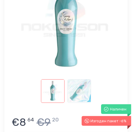
Наличен
€8
€9
64
20
Изгоден пакет -6%