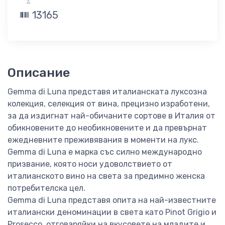
13165
Описание
Gemma di Luna представя италианската луксозна
колекция, селекция от вина, прецизно изработени,
за да издигнат най-обичаните сортове в Италия от
обикновените до необикновените и да превърнат
ежедневните преживявания в моменти на лукс.
Gemma di Luna е марка със силно международно
призвание, която носи удоволствието от
италианското вино на света за предимно женска
потребителска цел.
Gemma di Luna представя опита на най-известните
италиански деноминации в света като Pinot Grigio и
Prosecco, отговаряйки на вкусовете на младите и