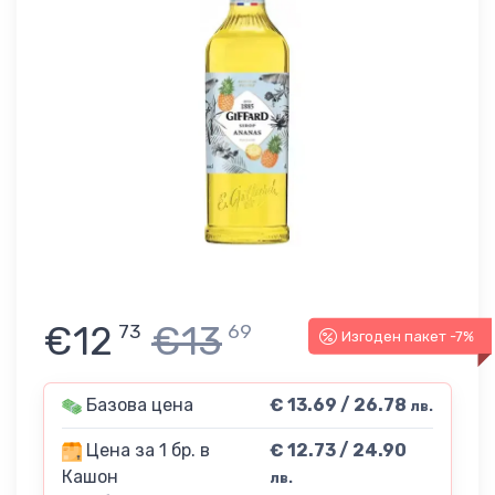
€12
€13
73
69
Изгоден пакет -7%
Базова цена
€ 13.69 / 26.78
лв.
Цена за 1 бр. в
€ 12.73 / 24.90
Кашон
лв.