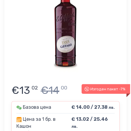
€13
€14
02
00
Изгоден пакет -7%
Базова цена
€ 14.00 / 27.38
лв.
Цена за 1 бр. в
€ 13.02 / 25.46
Кашон
лв.