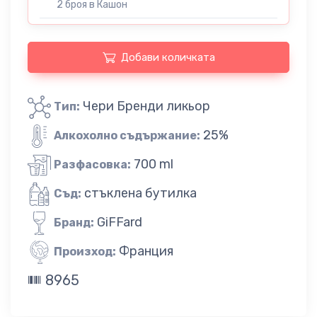
2 броя в Кашон
Добави количката
Чери Бренди ликьор
Тип:
25%
Алкохолно съдържание:
700 ml
Разфасовка:
стъклена бутилка
Съд:
GiFFard
Бранд:
Франция
Произход:
8965