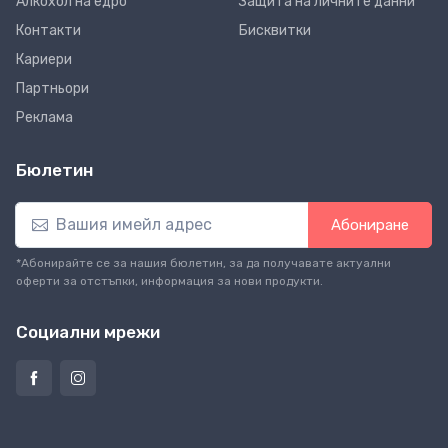
Алкохол на едро
Защита на личните данни
Контакти
Бисквитки
Кариери
Партньори
Реклама
Бюлетин
Абониране
*Абонирайте се за нашия бюлетин, за да получавате актуални
оферти за отстъпки, информация за нови продукти.
Социални мрежи