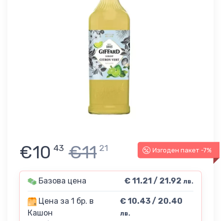
€10
€11
43
21
Изгоден пакет -7%
Базова цена
€ 11.21 / 21.92
лв.
Цена за 1 бр. в
€ 10.43 / 20.40
Кашон
лв.