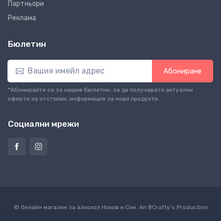
Партньори
Реклама
Бюлетин
Абониране
*Абонирайте се за нашия бюлетин, за да получавате актуални
оферти за отстъпки, информация за нови продукти.
Социални мрежи
© Онлайн магазин за алкохол Ноков и Син. An
8Crafty
's Production