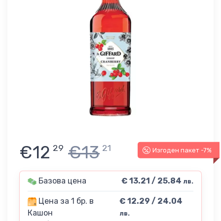
€12
€13
29
21
Изгоден пакет -7%
Базова цена
€ 13.21 / 25.84
лв.
Цена за 1 бр. в
€ 12.29 / 24.04
Кашон
лв.