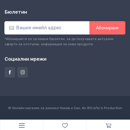
Бюлетин
Абониране
*Абонирайте се за нашия бюлетин, за да получавате актуални
оферти за отстъпки, информация за нови продукти.
Социални мрежи
© Онлайн магазин за алкохол Ноков и Син. An
8Crafty
's Production