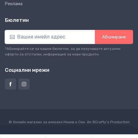
Реклама
Бюлетин
Абониране
*Абонирайте се за нашия бюлетин, за да получавате актуални
оферти за отстъпки, информация за нови продукти.
Социални мрежи
© Онлайн магазин за алкохол Ноков и Син. An
8Crafty
's Production