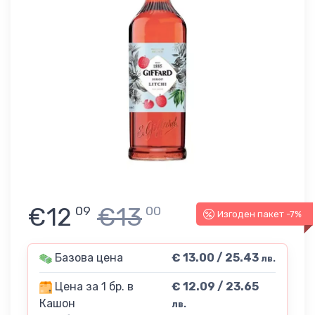
€12
€13
09
00
Изгоден пакет -7%
Базова цена
€ 13.00 / 25.43
лв.
Цена за 1 бр. в
€ 12.09 / 23.65
Кашон
лв.