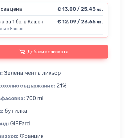
ова цена
€ 13.00 / 25.43
лв.
а за 1 бр. в Кашон
€ 12.09 / 23.65
лв.
роя в Кашон
Добави количката
Зелена мента ликьор
:
21%
кохолно съдържание:
700 ml
зфасовка:
бутилка
д:
GiFFard
анд:
Франция
оизход: