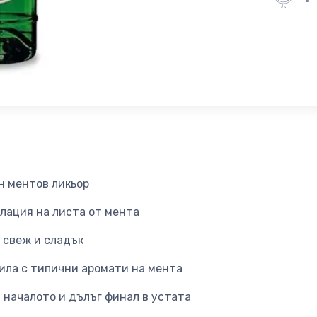
н ментов ликьор
лация на листа от мента
о свеж и сладък
ила с типични аромати на мента
 началото и дълъг финал в устата