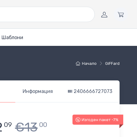
Шаблони
Начало
GiFFard
Информация
2406666727073
Изгоден пакет -7%
2
€13
09
00