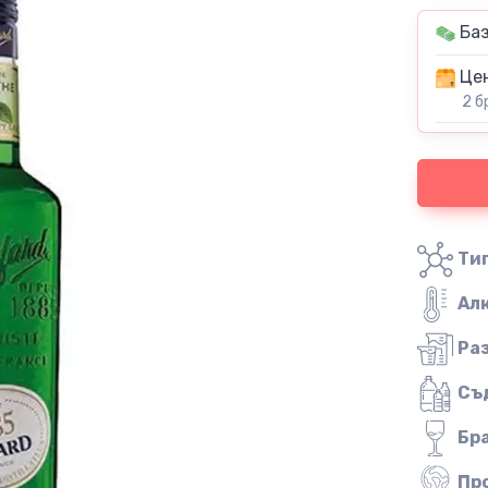
Баз
Цен
2 б
Тип
Ал
Ра
Съ
Бр
Пр