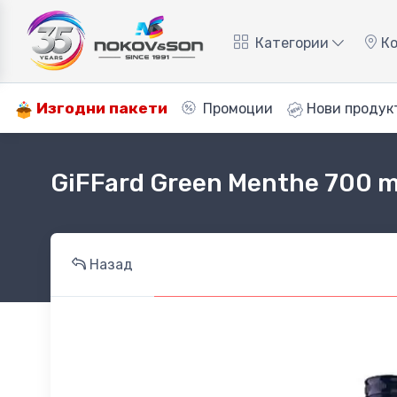
Категории
Ко
Изгодни пакети
Промоции
Нови продук
GiFFard Green Menthe 700 m
Назад