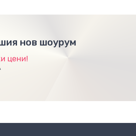
ашия нов шоурум
и цени!
А