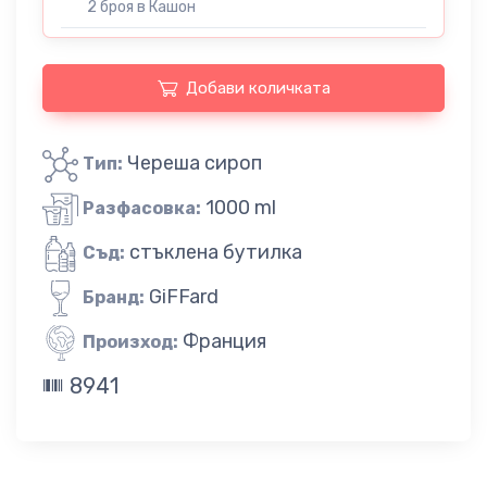
2 броя в Кашон
Добави количката
Череша сироп
Тип:
1000 ml
Разфасовка:
стъклена бутилка
Съд:
GiFFard
Бранд:
Франция
Произход:
8941