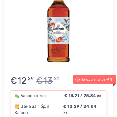
€12
€13
29
21
Изгоден пакет -7%
Базова цена
€ 13.21 / 25.84
лв.
Цена за 1 бр. в
€ 12.29 / 24.04
Кашон
лв.