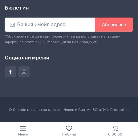
Бюлетин
Абониране
*Абонирайте се за нашия бюлетин, за да получавате актуални
оферти за отстъпки, информация за нови продукти.
Социални мрежи
© Онлайн магазин за алкохол Ноков и Син. An
8Crafty
's Production
Меню
Любими
€ 00.00