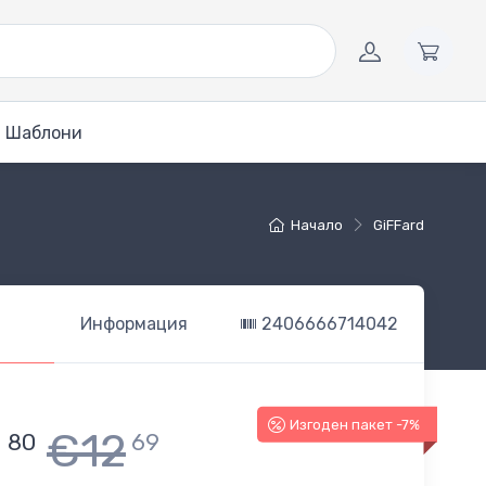
Шаблони
Начало
GiFFard
Информация
2406666714042
Изгоден пакет -7%
1
€12
80
69