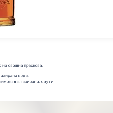
 на овощна праскова.
газирана вода.
 лимонада, газирани, смути.