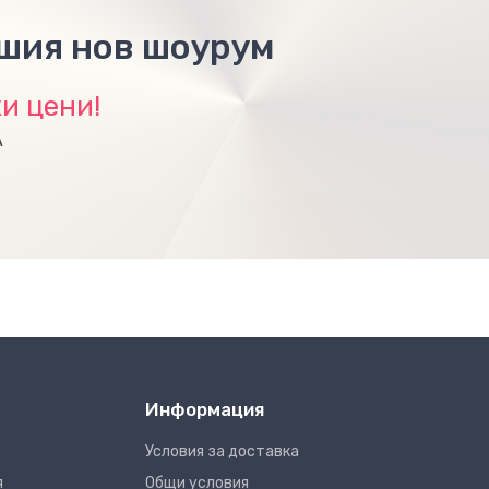
ашия нов шоурум
и цени!
А
Информация
Условия за доставка
я
Общи условия