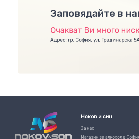
Заповядайте в н
Очакват Ви много ниск
Адрес: гр. София, ул. Градинарска 5
Ноков и син
За нас
Магазин за алкохол в Софи