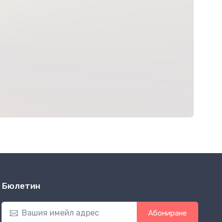
Бюлетин
Абониране