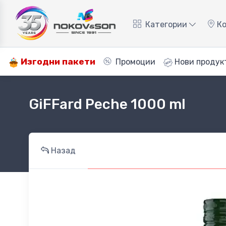
Категории
Ко
Изгодни пакети
Промоции
Нови продук
GiFFard Peche 1000 ml
Назад