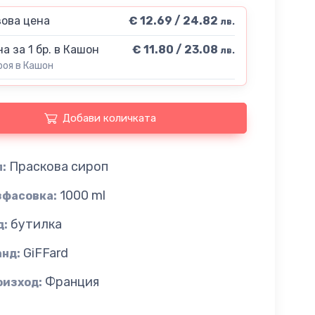
ова цена
€ 12.69 / 24.82
лв.
а за 1 бр. в Кашон
€ 11.80 / 23.08
лв.
роя в Кашон
Добави количката
Праскова сироп
:
1000 ml
зфасовка:
бутилка
д:
GiFFard
анд:
Франция
оизход: