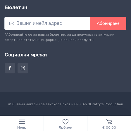
Бюлетин
Абониране
*Абонирайте се за нашия бюлетин, за да получавате актуални
оферти за отстъпки, информация за нови продукти.
Социални мрежи
© Онлайн магазин за алкохол Ноков и Син. An
8Crafty
's Production
Меню
Любими
€ 00.00