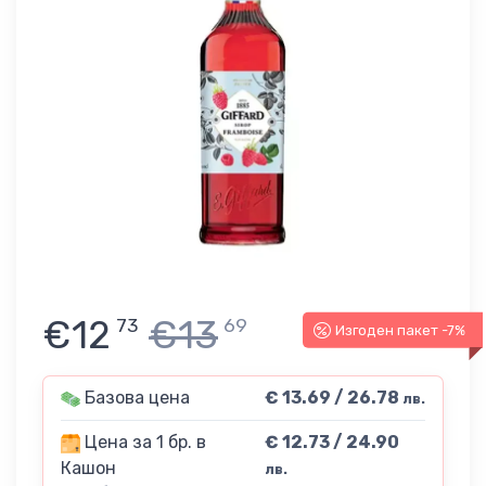
€12
€13
73
69
Изгоден пакет -7%
Базова цена
€ 13.69 / 26.78
лв.
Цена за 1 бр. в
€ 12.73 / 24.90
Кашон
лв.