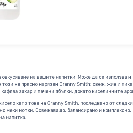
а овкусяване на вашите напитки. Може да се използва и 
о този на прясно нарязан Granny Smith: свеж, жив и пик
, кафява захар и печени ябълки, докато киселинните ар
кисело като това на Granny Smith, последвано от сладки
но меки нотки. Освежаващо, балансирано и комплексно,
на напитка.