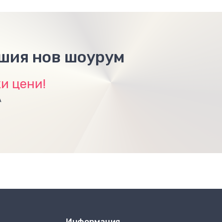
ашия нов шоурум
и цени!
А
Информация