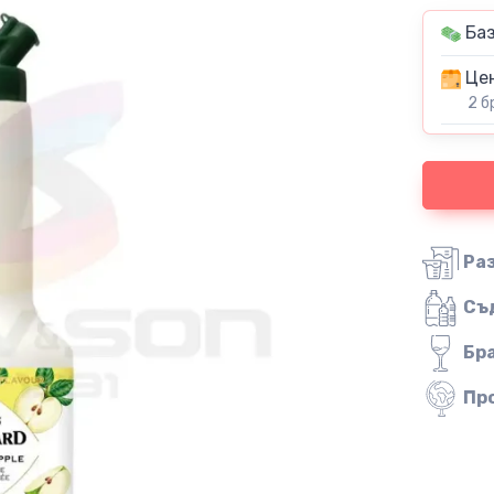
Баз
Цен
2 б
Ра
Съ
Бр
Пр