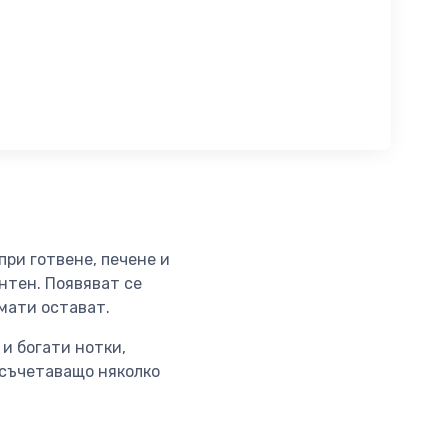
при готвене, печене и
антен. Появяват се
омати остават.
 и богати нотки,
 съчетаващо няколко