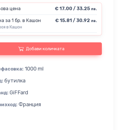
ова цена
€ 17.00 / 33.25
лв.
а за 1 бр. в Кашон
€ 15.81 / 30.92
лв.
роя в Кашон
Добави количката
1000 ml
зфасовка:
бутилка
д:
GiFFard
анд:
Франция
оизход: