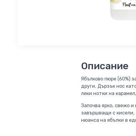
Описание
Ябълково пюре (60%) з
други. Дързък нос кат
леки нотки на карамел
Започва ярко, свежо и 
завършващи с кисели, 
нюанса на ябълки в ед