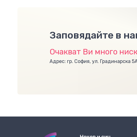
Заповядайте в н
Очакват Ви много ниск
Адрес: гр. София, ул. Градинарска 5
Ноков и син