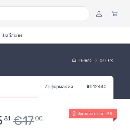
Шаблони
Начало
GiFFard
Информация
12440
Изгоден пакет -7%
5
€17
81
00