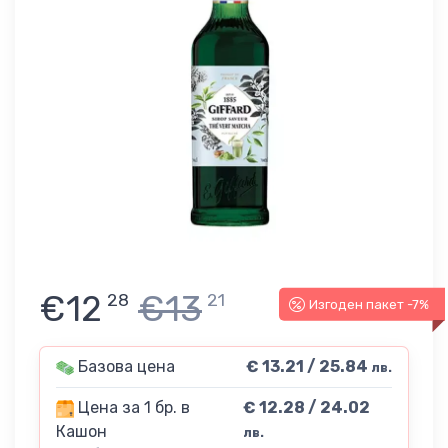
€12
€13
28
21
Изгоден пакет -7%
Базова цена
€ 13.21 / 25.84
лв.
Цена за 1 бр. в
€ 12.28 / 24.02
Кашон
лв.