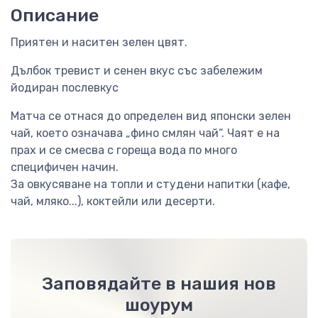
Описание
Приятен и наситен зелен цвят.
Дълбок тревист и сенен вкус със забележим
йодиран послевкус
Матча се отнася до определен вид японски зелен
чай, което означава „фино смлян чай“. Чаят е на
прах и се смесва с гореща вода по много
специфичен начин.
За овкусяване на топли и студени напитки (кафе,
чай, мляко...), коктейли или десерти.
Заповядайте в нашия нов
шоурум