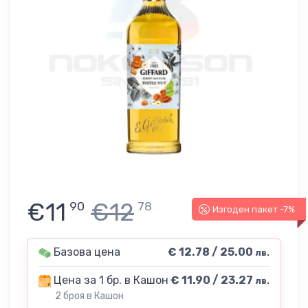
€11
€12
90
78
Изгоден пакет -7%
Базова цена
€ 12.78 / 25.00
лв.
Цена за 1 бр. в Кашон
€ 11.90 / 23.27
лв.
2 броя в Кашон