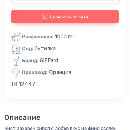
Добави количката
1000 ml
Разфасовка:
бутилка
Съд:
GiFFard
Бранд:
Франция
Произход:
12447
Описание
Чист захарен сироп с добър вкус на фино осолен