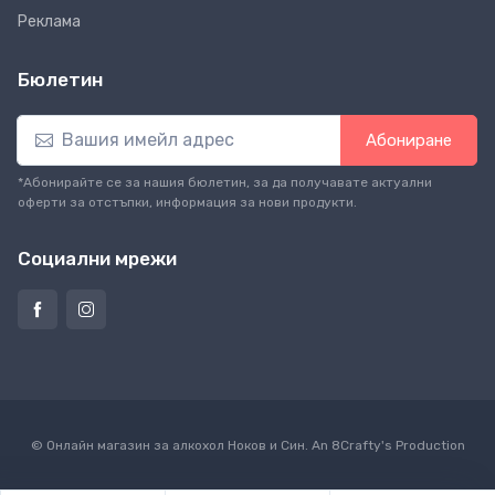
Реклама
Бюлетин
Абониране
*Абонирайте се за нашия бюлетин, за да получавате актуални
оферти за отстъпки, информация за нови продукти.
Социални мрежи
© Онлайн магазин за алкохол Ноков и Син. An
8Crafty
's Production