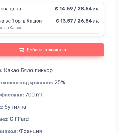
ова цена
€ 14.59 / 28.54
лв.
а за 1 бр. в Кашон
€ 13.57 / 26.54
лв.
роя в Кашон
Добави количката
Какао Бяло ликьор
:
25%
кохолно съдържание:
700 ml
зфасовка:
бутилка
д:
GiFFard
анд:
Франция
оизход: