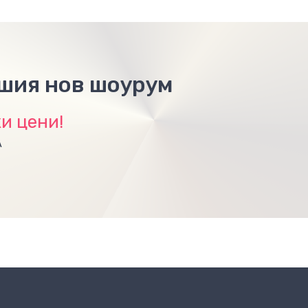
ашия нов шоурум
и цени!
А