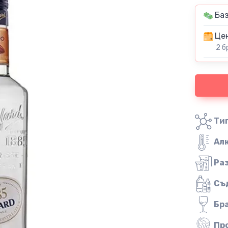
Баз
Цен
2 б
Тип
Ал
Ра
Съ
Бр
Пр