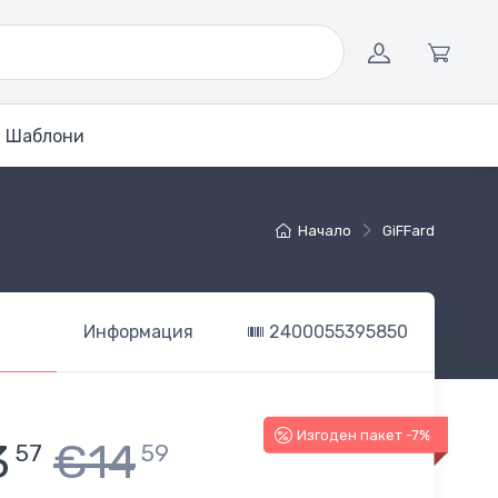
Шаблони
Начало
GiFFard
Информация
2400055395850
Изгоден пакет -7%
3
€14
57
59