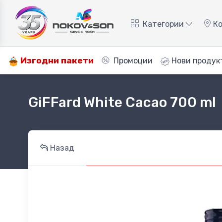
Категории
Ко
Изгодни пакети
Промоции
Нови продук
GiFFard White Cacao 700 ml
Назад