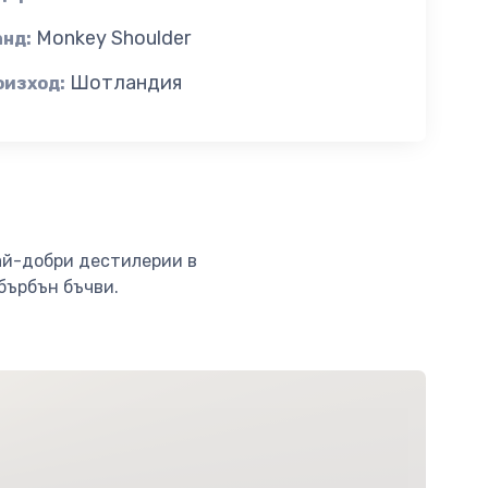
Monkey Shoulder
анд:
Шотландия
оизход:
най-добри дестилерии в
 бърбън бъчви.