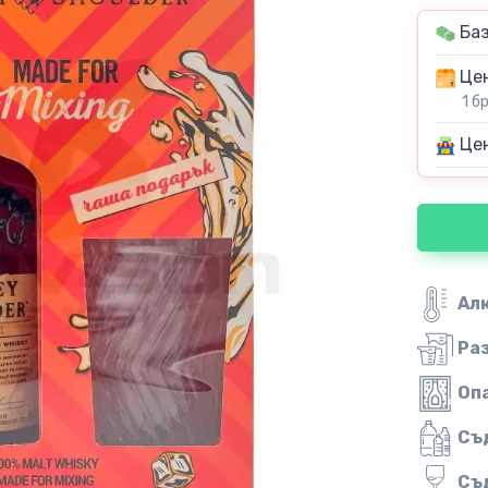
Баз
Цен
1 б
Цен
Ал
Ра
Оп
Съ
Съ