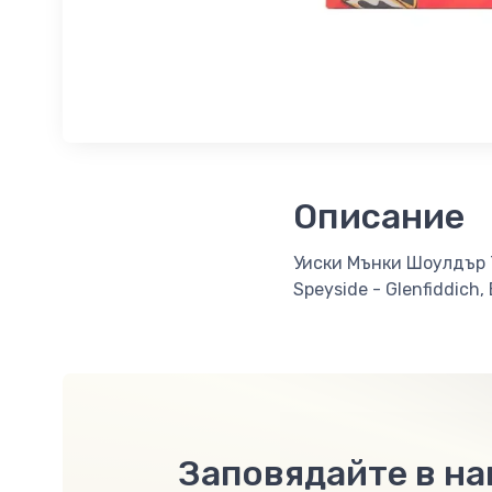
Описание
Уиски Мънки Шоулдър 7
Speyside - Glenfiddich
Заповядайте в н