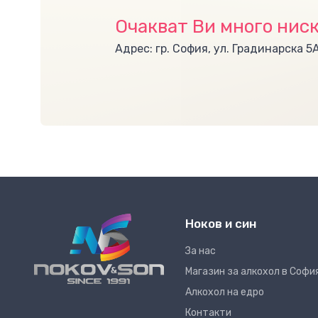
Очакват Ви много ниск
Адрес: гр. София, ул. Градинарска 5
Ноков и син
За нас
Магазин за алкохол в Софи
Алкохол на едро
Контакти