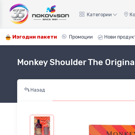
Категории
Ко
Изгодни пакети
Промоции
Нови продук
Monkey Shoulder The Original
Назад