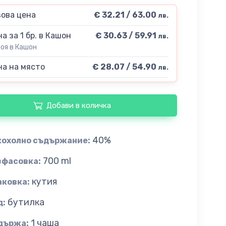
ова цена
€ 32.21 / 63.00
лв.
а за 1 бр. в Кашон
€ 30.63 / 59.91
лв.
роя в Кашон
а на място
€ 28.07 / 54.90
лв.
Добави в количка
40%
кохолно съдържание:
700 ml
зфасовка:
кутия
аковка:
бутилка
д:
1 чаша
държа: