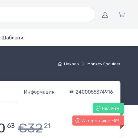
Шаблони
Начало
Monkey Shoulder
Информация
2400055374916
Наличен
Изгоден пакет -5%
0
€32
63
21