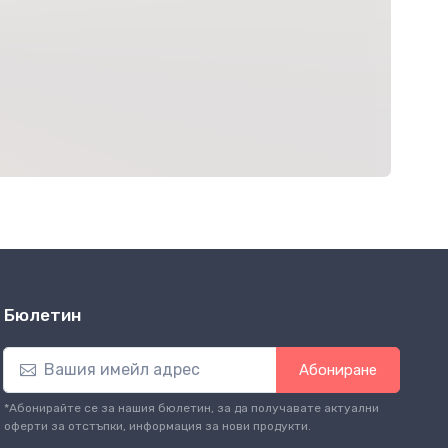
Бюлетин
Абониране
*Абонирайте се за нашия бюлетин, за да получавате актуални
оферти за отстъпки, информация за нови продукти.