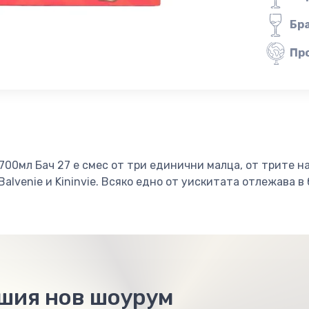
Бр
Пр
00мл Бач 27 е смес от три единични малцa, от трите 
, Balvenie и Kininvie. Всяко едно от уискитата отлежава в
ашия нов шоурум