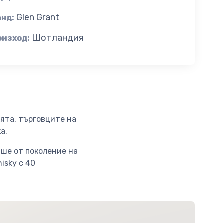
Glen Grant
анд:
Шотландия
оизход:
тята, търговците на
ка.
аше от поколение на
isky с 40