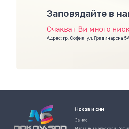
Заповядайте в н
Очакват Ви много ниск
Адрес: гр. София, ул. Градинарска 5
Ноков и син
За нас
Магазин за алкохол в Софи