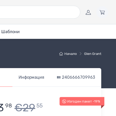
Шаблони
Начало
Glen Grant
Информация
2406666709963
Изгоден пакет -19%
3
€29
98
55