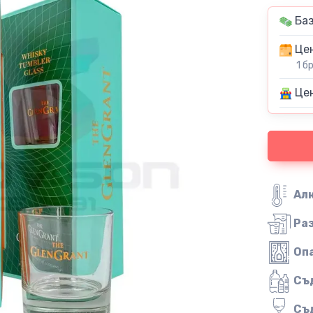
Баз
Цен
1 б
Цен
Ал
Ра
Оп
Съ
Съ