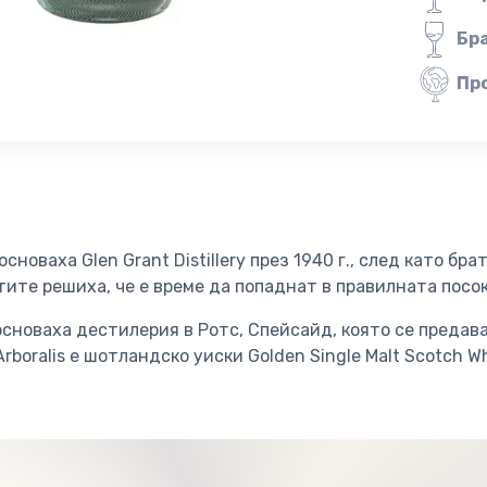
Бр
Пр
новаха Glen Grant Distillery през 1940 г., след като бра
ите решиха, че е време да попаднат в правилната посо
основаха дестилерия в Ротс, Спейсайд, която се предав
Arboralis е шотландско уиски Golden Single Malt Scotch Wh