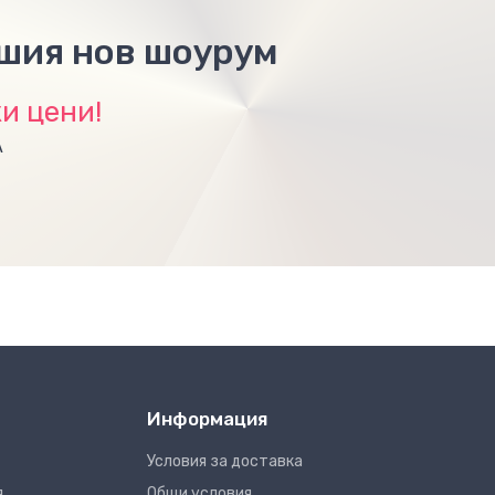
ашия нов шоурум
и цени!
А
Информация
Условия за доставка
я
Общи условия