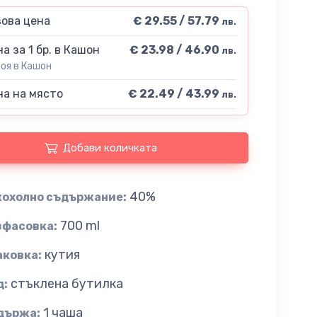
ова цена
€ 29.55 / 57.79
лв.
а за 1 бр. в Кашон
€ 23.98 / 46.90
лв.
роя в Кашон
а на място
€ 22.49 / 43.99
лв.
Добави количката
40%
кохолно съдържание:
700 ml
зфасовка:
кутия
аковка:
стъклена бутилка
д:
1 чаша
държа: