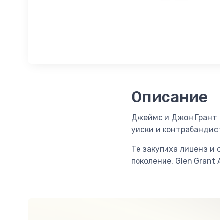
Описание
Джеймс и Джон Грант ос
уиски и контрабандист
Те закупиха лиценз и 
поколение. Glen Grant 