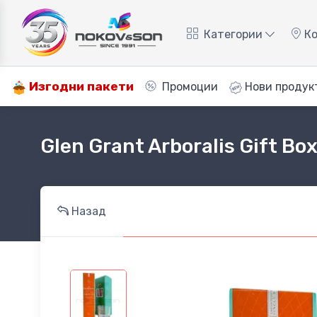
Категории
Ко
Изгодни пакети
Промоции
Нови продук
Glen Grant Arboralis Gift Bo
Назад