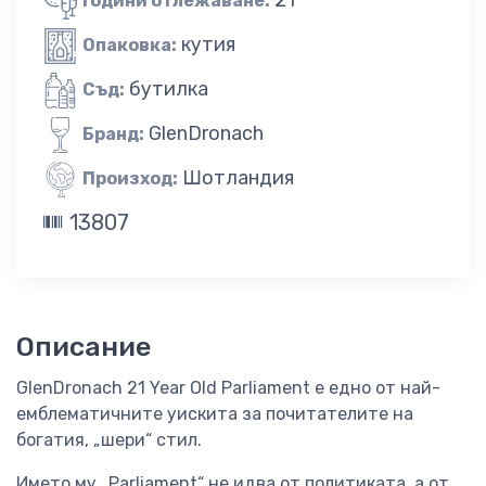
Години отлежаване:
кутия
Опаковка:
бутилка
Съд:
GlenDronach
Бранд:
Шотландия
Произход:
13807
Описание
GlenDronach 21 Year Old Parliament е едно от най-
емблематичните уискита за почитателите на
богатия, „шери“ стил.
Името му „Parliament“ не идва от политиката, а от