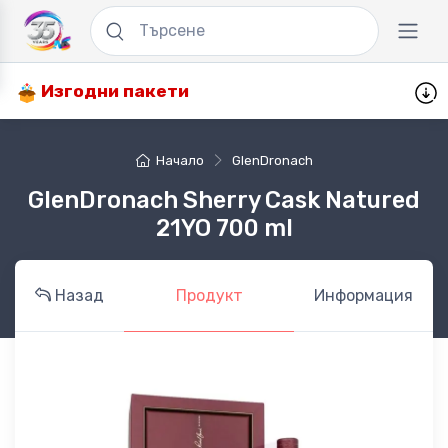
Изгодни пакети
Начало
GlenDronach
GlenDronach Sherry Cask Natured
21YO 700 ml
Назад
Продукт
Информация