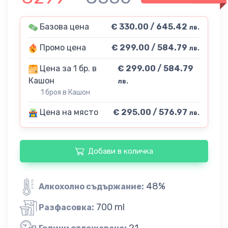
Базова цена
€ 330.00 / 645.42
лв.
Промо цена
€ 299.00 / 584.79
лв.
Цена за 1 бр. в
€ 299.00 / 584.79
Кашон
лв.
1 броя в Кашон
Цена на място
€ 295.00 / 576.97
лв.
Добави в количка
48%
Алкохолно съдържание:
700 ml
Разфасовка:
21