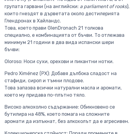
групата гарвани (на английски:
a parliament of rooks
),
които гнездят в дърветата около дестилерията
Глендронах в Хайландс.
Това, което прави GlenDronach 21 толкова
специално, е комбинацията от бъчви. То отлежава
минимум 21 години в два вида испански шери
бъчви:
Oloroso: Носи сухи, орехови и пикантни нотки.
Pedro Ximénez (PX): Добавя дълбока сладост на
стафиди, сироп и тъмни плодове.
Това запазва всички натурални масла и аромати,
което му придава по-плътно тяло.
Високо алкохолно съдържание: Обикновено се
бутилира на 48%, което помага на сложните
аромати да изпъкнат, без алкохолът да е агресивен.
Колекционерска стойност: Поради промените в