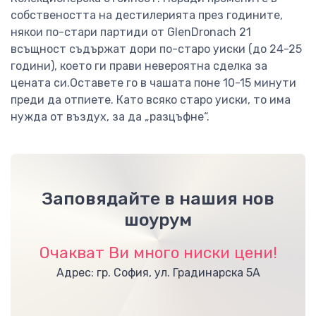
собствеността на дестилерията през годините,
някои по-стари партиди от GlenDronach 21
всъщност съдържат дори по-старо уиски (до 24-25
години), което ги прави невероятна сделка за
цената си.Оставете го в чашата поне 10-15 минути
преди да отпиете. Като всяко старо уиски, то има
нужда от въздух, за да „разцъфне“.
Заповядайте в нашия нов
шоурум
Очакват Ви много ниски цени!
Адрес: гр. София, ул. Градинарска 5А