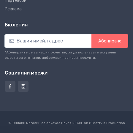
Партньори
Реклама
Бюлетин
Абониране
*Абонирайте се за нашия бюлетин, за да получавате актуални
оферти за отстъпки, информация за нови продукти.
Социални мрежи
© Онлайн магазин за алкохол Ноков и Син. An
8Crafty
's Production