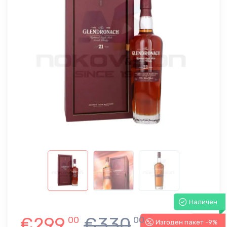
Наличен
€299
€330
00
00
Изгоден пакет -9%
-9%