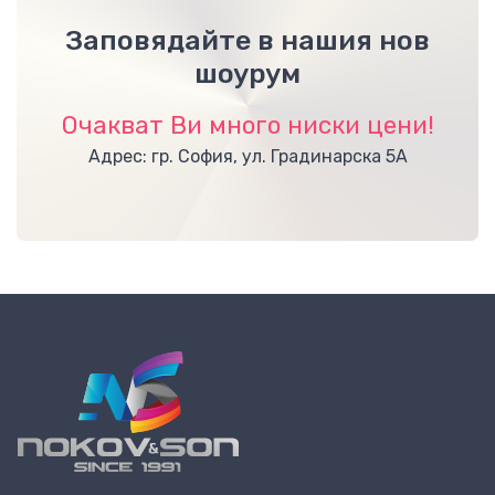
Заповядайте в нашия нов
шоурум
Очакват Ви много ниски цени!
Адрес: гр. София, ул. Градинарска 5А