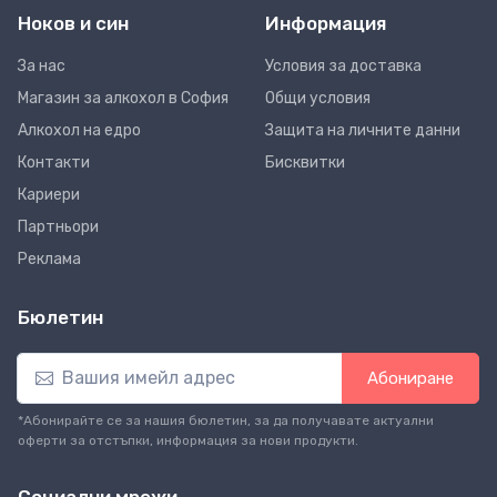
Ноков и син
Информация
За нас
Условия за доставка
Магазин за алкохол в София
Общи условия
Алкохол на едро
Защита на личните данни
Контакти
Бисквитки
Кариери
Партньори
Реклама
Бюлетин
Абониране
*Абонирайте се за нашия бюлетин, за да получавате актуални
оферти за отстъпки, информация за нови продукти.