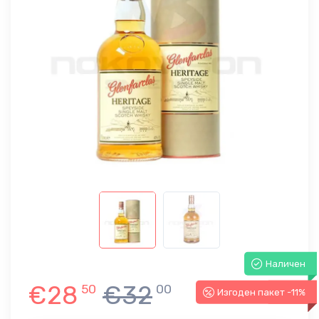
Наличен
€28
€32
50
00
Изгоден пакет -11%
-11%