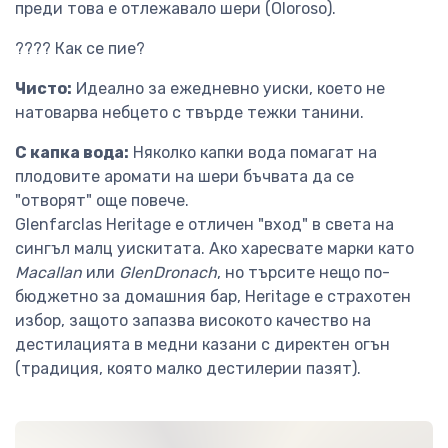
преди това е отлежавало шери (Oloroso).
???? Как се пие?
Чисто:
Идеално за ежедневно уиски, което не
натоварва небцето с твърде тежки танини.
С капка вода:
Няколко капки вода помагат на
плодовите аромати на шери бъчвата да се
"отворят" още повече.
Glenfarclas Heritage е отличен "вход" в света на
сингъл малц уискитата. Ако харесвате марки като
Macallan
или
GlenDronach
, но търсите нещо по-
бюджетно за домашния бар, Heritage е страхотен
избор, защото запазва високото качество на
дестилацията в медни казани с директен огън
(традиция, която малко дестилерии пазят).