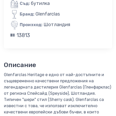
бутилка
Съд:
Glenfarclas
Бранд:
Шотландия
Произход:
13813
Описание
Glenfarclas Heritage е едно от най-достъпните и
същевременно качествени предложения на
легендарната дестилерия Glenfarclas (Гленфарклас)
от региона Спейсайд (Speyside), Шотландия.
Типичен "шери" стил (Sherry cask). Glenfarclas са
известни с това, че използват изключително
качествени европейски дъбови бъчви, в които