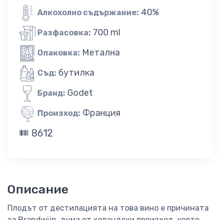
40%
Алкохолно съдържание:
700 ml
Разфасовка:
Метална
Опаковка:
бутилка
Съд:
Godet
Бранд:
Франция
Произход:
8612
Описание
Плодът от дестилацията на това вино е причината
за Brandwijn, дума от холандски произход, която