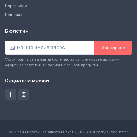
Партньори
Реклама
Бюлетин
Абониране
*Абонирайте се за нашия бюлетин, за да получавате актуални
оферти за отстъпки, информация за нови продукти.
Социални мрежи
© Онлайн магазин за алкохол Ноков и Син. An
8Crafty
's Production