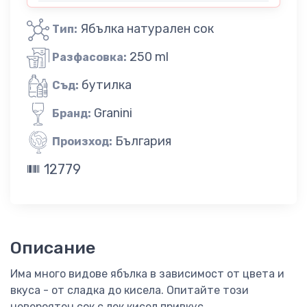
Ябълка натурален сок
Тип:
250 ml
Разфасовка:
бутилка
Съд:
Granini
Бранд:
България
Произход:
12779
Описание
Има много видове ябълка в зависимост от цвета и
вкуса - от сладка до кисела. Опитайте този
невероятен сок с лек кисел привкус.