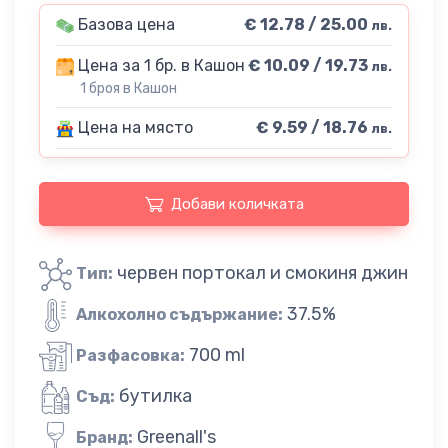
Базова цена
€ 12.78 / 25.00
лв.
Цена за 1 бр. в Кашон
€ 10.09 / 19.73
лв.
1 броя в Кашон
Цена на място
€ 9.59 / 18.76
лв.
Добави количката
червен портокал и смокиня джин
Тип:
37.5%
Алкохолно съдържание:
700 ml
Разфасовка:
бутилка
Съд:
Greenall's
Бранд: