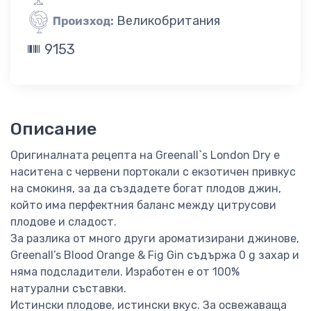
Великобритания
Произход:
9153
Описание
Оригиналната рецепта на Greenall`s London Dry е
наситена с червени портокали с екзотичен привкус
на смокиня, за да създадете богат плодов джин,
който има перфектния баланс между цитрусови
плодове и сладост.
За разлика от много други ароматизирани джинове,
Greenall’s Blood Orange & Fig Gin съдържа 0 g захар и
няма подсладители. Изработен е от 100%
натурални съставки.
Истински плодове, истински вкус. За освежаваща