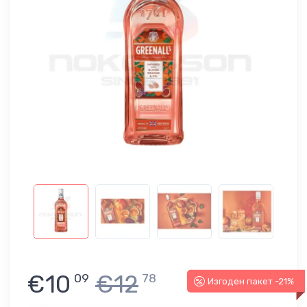
€10
€12
09
78
Изгоден пакет -21%