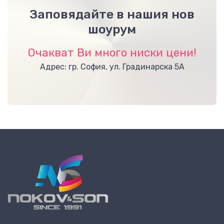
Заповядайте в нашия нов
шоурум
Очакват Ви много ниски цени!
Адрес: гр. София, ул. Градинарска 5А