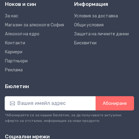
Ноков и син
Информация
За нас
Условия за доставка
Магазин за алкохол в София
Общи условия
Алкохол на едро
Защита на личните данни
Контакти
Бисквитки
Кариери
Партньори
Реклама
Бюлетин
Абониране
*Абонирайте се за нашия бюлетин, за да получавате актуални
оферти за отстъпки, информация за нови продукти.
Социални мрежи