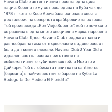
Havana Club е автентичният ром на една цяла
нация. Корените му се проследяват в Куба чак до
1878 г., когато Хосе Аречабала основава своята
дестилерия на северното крайбрежие на острова.
Той произвежда „Ron Viejo Superior”, който по-късно
се развива в една много специална марка, наречена
Havana Club. Днес, Havana Club предлага пълна и
разнообразна гама от първокласни видове ром, от
бели до тъмни отлежали. Havana Club 3 Year Old е
идеален светъл ром за приготвяне на
емблематичните кубински коктейли Мохито и
Дайкири. Той е любимата напитка на cantineros
(бармани) в най-известните барове на Куба: La
Bodeguita Del Medio и El Floridita."