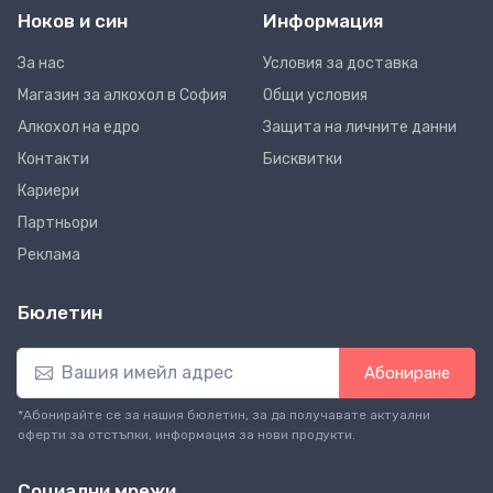
Ноков и син
Информация
За нас
Условия за доставка
Магазин за алкохол в София
Общи условия
Алкохол на едро
Защита на личните данни
Контакти
Бисквитки
Кариери
Партньори
Реклама
Бюлетин
Абониране
*Абонирайте се за нашия бюлетин, за да получавате актуални
оферти за отстъпки, информация за нови продукти.
Социални мрежи