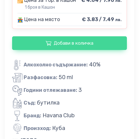
Цена за 1 бр. в Кашон
€ 4.04 / 7.90
лв.
1 броя в Кашон
Цена на място
€ 3.83 / 7.49
лв.
Добави в количка
40%
Алкохолно съдържание:
50 ml
Разфасовка:
3
Години отлежаване:
бутилка
Съд:
Havana Club
Бранд:
Куба
Произход: