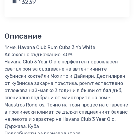
13239
Описание
"Име: Havana Club Rum Cuba 3 Yo White
Алкохолно съдържание: 40%
Havana Club 3 Year Old е перфектен първокласен
светъл ром за създаване на автентичните
кубински коктейли Мохито и Дайкири. Дестилиран
от кубинска захарна тръстика, ромът естествено
отлежава най-малко 3 години в бъчви от бял дъб,
специално подбрани от майсторите на ром -
Maestros Roneros. Точно на този процес на стареене
в тропически климат се дължи специалният баланс
на лекота и характер на Havana Club 3 Year Old.
Държава: Куба
Подробности за производителя: