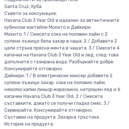
Santa Cruz, Куба
Съвети за консумация:
Havana Club 3 Year Old е идеален за автентичните
кубински коктейли Мохито и Дайкири.
Мохито: 1 / Смесете сока на половин лайм с 2
супени лъжици бяла захар в чаша. 2 / Добавете 2
цели стръка прясна мента в чашата. 3 / Смесете 4
капачки на Havana Club 3 Year Old и лед, след това
допълнете с газирана вода. Разбъркайте добре.
Консумирайте отговорно.
Дайкири: 1 / В електрически миксер добавете 2
супени лъжици захар, сока на половин лайм,
няколко капки ликьор мараскино, натрошен лед и 6
капачки Havana Club 3 Year Old. 2 / Смесете
съставките, докато се получи гладка смес. 3 /
Сервирайте. Консумирайте отговорно.
Съставки на продукта: Захарна тръстика
История на продукта: