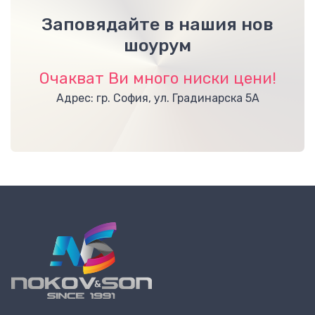
Заповядайте в нашия нов
шоурум
Очакват Ви много ниски цени!
Адрес: гр. София, ул. Градинарска 5А