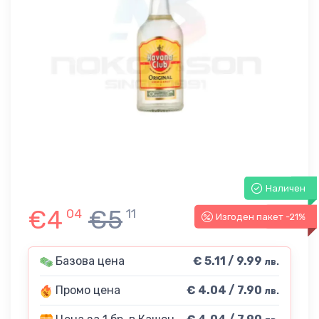
Наличен
€4
€5
04
11
Изгоден пакет -21%
-21%
Базова цена
€ 5.11 / 9.99
лв.
Промо цена
€ 4.04 / 7.90
лв.