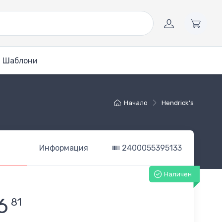
Шаблони
Начало
Hendrick's
Информация
2400055395133
Наличен
6
81