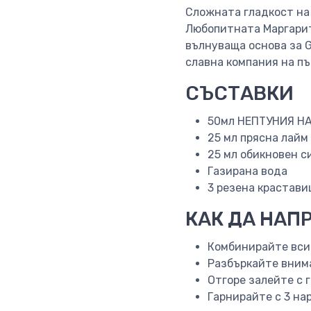
Сложната гладкост на
Любопитната Маргарит
вълнуваща основа за G
славна компания на п
СЪСТАВКИ
50мл НЕПТУНИЯ Н
25 мл прясна лайм
25 мл обикновен с
Газирана вода
3 резена крастави
КАК ДА НАП
Комбинирайте всич
Разбъркайте вним
Отгоре залейте с 
Гарнирайте с 3 на