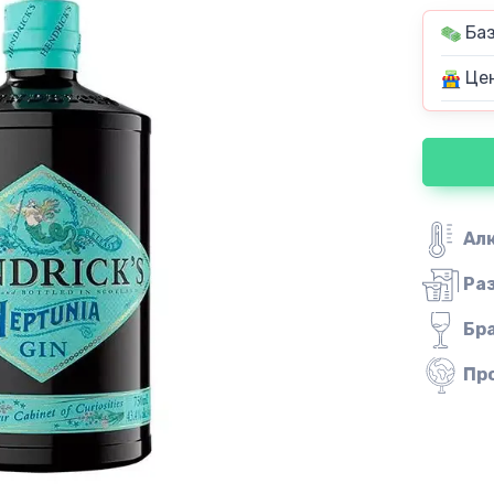
Баз
Цен
Ал
Ра
Бр
Пр