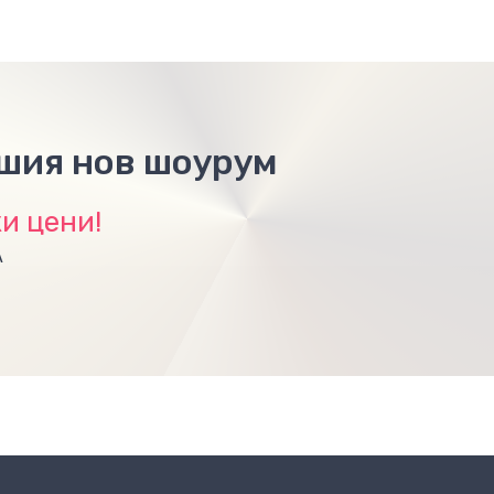
ашия нов шоурум
и цени!
А