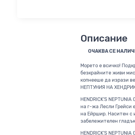
Описание
ОЧАКВА СЕ НАЛИЧН
Mорето е всичко! Подк
безкрайните живи мис
копнееше да изрази в
НЕПТУНИЯ НА ХЕНДРИК
HENDRICK'S NEPTUNIA G
на г-жа Лесли Грейси 
на Ейршир. Наситен с
забележителен гладък
HENDRICK'S NEPTUNIA G