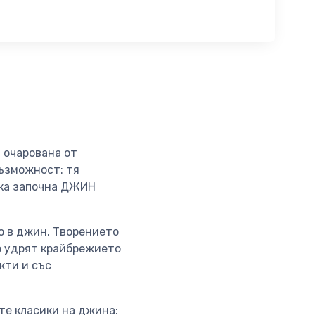
 очарована от
ъзможност: тя
ака започна ДЖИН
о в джин. Творението
о удрят крайбрежието
кти и със
те класики на джина: