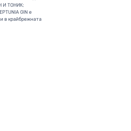
Н И ТОНИК;
EPTUNIA GIN е
ли в крайбрежната