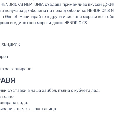
 HENDRICK'S NEPTUNIA създава примамливо вкусен ДЖИ
а получава дълбочина на нова дълбочина: HENDRICK'S N
in Gimlet. Навигирайте в други изискани морски коктей
ървия и единствен морски джин HENDRICK'S.
А ХЕНДРИК
ироп
ца за гарниране
РАВЯ
ки съставки в чаша хайбол, пълна с кубчета лед.
ателно.
газирана вода.
рязани кръгчета краставица.