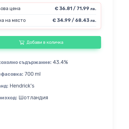
ова цена
€ 36.81 / 71.99
лв.
а на място
€ 34.99 / 68.43
лв.
Добави в количка
43.4%
кохолно съдържание:
700 ml
зфасовка:
Hendrick's
анд:
Шотландия
оизход: