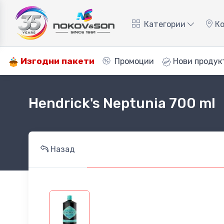
Категории
Ко
Изгодни пакети
Промоции
Нови продук
Hendrick's Neptunia 700 ml
Назад