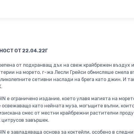
ОСТ ОТ 22.04.22Г
репена от подхранващ дъх на свеж крайбрежен въздух и
терии на морето, г-жа Лесли Грейси обмисляше смела в
еликолепните сетивни наслади на брега като джин. И т
.
IN е ограничено издание, което улавя магията на морет
е освежаващо като нейната муза, могъщите вълни, коит
 изискана смес от местни крайбрежни растителни проду
 цитрусов завършек.
IN е завладяваща основа за коктейли, особено в следни