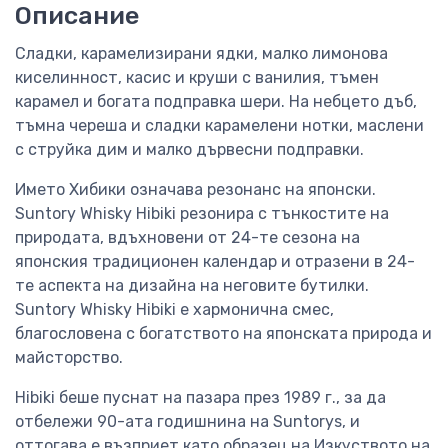
Описание
Сладки, карамелизирани ядки, малко лимонова
киселинност, касис и круши с ванилия, тъмен
карамел и богата подправка шери. На небцето дъб,
тъмна череша и сладки карамелени нотки, маслени
с струйка дим и малко дървесни подправки.
Името Хибики означава резонанс на японски.
Suntory Whisky Hibiki резонира с тънкостите на
природата, вдъхновени от 24-те сезона на
японския традиционен календар и отразени в 24-
те аспекта на дизайна на неговите бутилки.
Suntory Whisky Hibiki е хармонична смес,
благословена с богатството на японската природа и
майсторство.
Hibiki беше пуснат на пазара през 1989 г., за да
отбележи 90-ата годишнина на Suntorys, и
оттогава е възприет като образец на Изкуството на