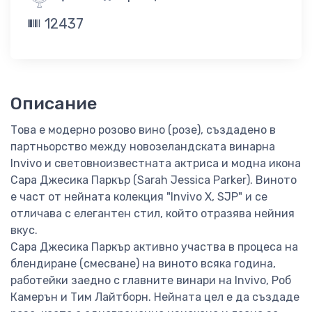
12437
Описание
Това е модерно розово вино (розе), създадено в
партньорство между новозеландската винарна
Invivo и световноизвестната актриса и модна икона
Сара Джесика Паркър (Sarah Jessica Parker). Виното
е част от нейната колекция "Invivo X, SJP" и се
отличава с елегантен стил, който отразява нейния
вкус.
Сара Джесика Паркър активно участва в процеса на
блендиране (смесване) на виното всяка година,
работейки заедно с главните винари на Invivo, Роб
Камерън и Тим Лайтборн. Нейната цел е да създаде