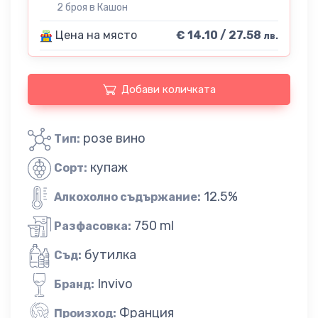
2 броя в Кашон
Цена на място
€ 14.10 / 27.58
лв.
Добави количката
розе вино
Тип:
купаж
Сорт:
12.5%
Алкохолно съдържание:
750 ml
Разфасовка:
бутилка
Съд:
Invivo
Бранд:
Франция
Произход: