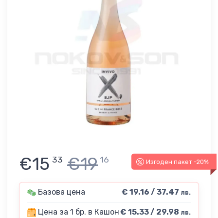
€15
€19
33
16
Изгоден пакет -20%
Базова цена
€ 19.16 / 37.47
лв.
Цена за 1 бр. в Кашон
€ 15.33 / 29.98
лв.