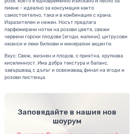
розе, което е едновременно изискано и лесно за
пиене – идеално за консумация както
самостоятелно, така и в комбинация с храна.
Изразителен и нежен. Носът предлага
парфюмирани нотки на розови цветя, свежи
червени горски плодове (ягоди, малини), цитрусови
нюанси и леки билкови и минерални акценти.
Вкус: Свеж, жизнен и плодов, с приятна, хрупкава
киселинност. Има добра текстура и баланс,
завършващ с дълъг и освежаващ финал на ягоди и
розови листенца.
Заповядайте в нашия нов
шоурум