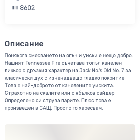
8602
Описание
Понякога смесването на огън и уиски е нещо добро.
Нашият Tennessee Fire съчетава топъл канелен
ликьор с дръзкия характер на Jack No.'s Old No. 7 за
класически дух с изненадващо гладко покритие.
Това е най-доброто от канелените уискита.
Страхотно на скалите или с ябълков сайдер.
Определено си струва парите. Плюс това е
произведен в САЩ. Просто го харесвам.