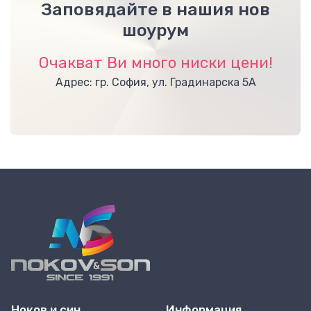
Заповядайте в нашия нов
шоурум
Очакват Ви много ниски цени!
Адрес: гр. София, ул. Градинарска 5А
Ноков и син
Информация