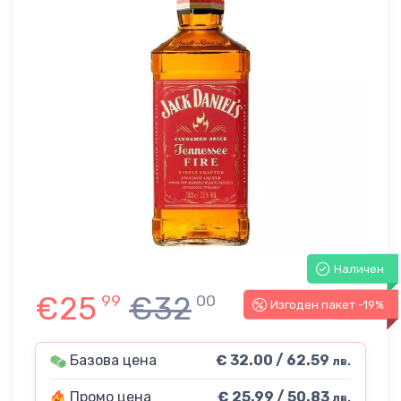
Наличен
€25
€32
99
00
Изгоден пакет -19%
-19%
Базова цена
€ 32.00 / 62.59
лв.
Промо цена
€ 25.99 / 50.83
лв.