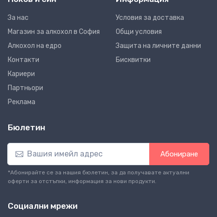
За нас
Условия за доставка
Магазин за алкохол в София
Общи условия
Алкохол на едро
Защита на личните данни
Контакти
Бисквитки
Кариери
Партньори
Реклама
Бюлетин
Абониране
*Абонирайте се за нашия бюлетин, за да получавате актуални
оферти за отстъпки, информация за нови продукти.
Социални мрежи