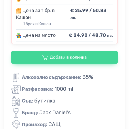
Цена за 1 бр. в
€ 25.99 / 50.83
Кашон
лв.
1 броя в Кашон
Цена на място
€ 24.90 / 48.70
лв.
Добави в количка
35%
Алкохолно съдържание:
1000 ml
Разфасовка:
бутилка
Съд:
Jack Daniel's
Бранд:
САЩ
Произход: