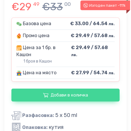
€29
€33
49
00
Изгоден пакет -11%
-11%
Базова цена
€ 33.00 / 64.54
лв.
Промо цена
€ 29.49 / 57.68
лв.
Цена за 1 бр. в
€ 29.49 / 57.68
Кашон
лв.
1 броя в Кашон
Цена на място
€ 27.99 / 54.74
лв.
Добави в количка
5 x 50 ml
Разфасовка:
кутия
Опаковка: