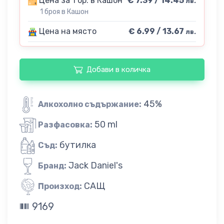
Цена за 1 бр. в Кашон
€ 7.39 / 14.45
лв.
1 броя в Кашон
Цена на място
€ 6.99 / 13.67
лв.
Добави в количка
45%
Алкохолно съдържание:
50 ml
Разфасовка:
бутилка
Съд:
Jack Daniel's
Бранд:
САЩ
Произход:
9169