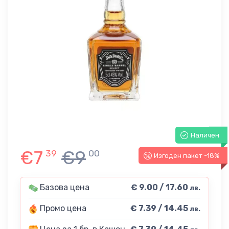
Наличен
€7
€9
39
00
Изгоден пакет -18%
-18%
Базова цена
€ 9.00 / 17.60
лв.
Промо цена
€ 7.39 / 14.45
лв.