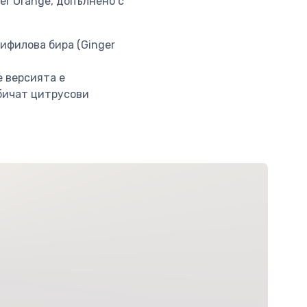
er Orange, допълнено с
ифилова бира (Ginger
e версията е
обичат цитрусови