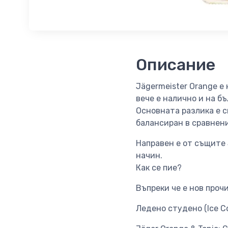
Описание
Jägermeister Orange е
вече е налично и на бъ
Основната разлика е с
балансиран в сравнени
Направен е от същите 
начин.
Как се пие?
Въпреки че е нов проч
Ледено студено (Ice C