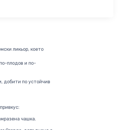
мски ликьор, което
по-плодов и по-
и, добити по устойчив
 привкус:
амразена чашка.