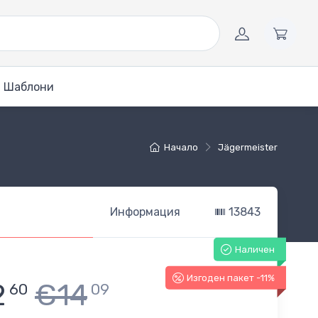
Шаблони
Начало
Jägermeister
Информация
13843
Наличен
Изгоден пакет -11%
2
€14
60
09