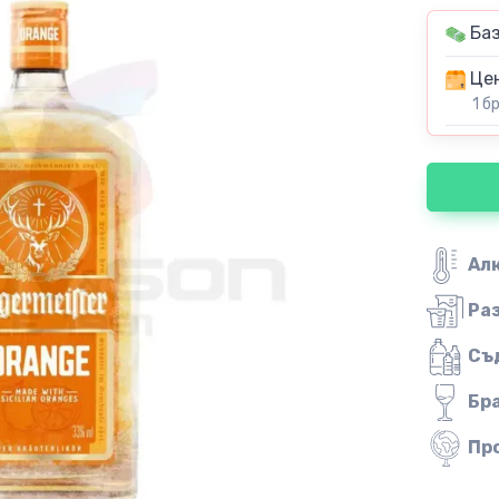
Баз
Цен
1 б
Ал
Ра
Съ
Бр
Пр