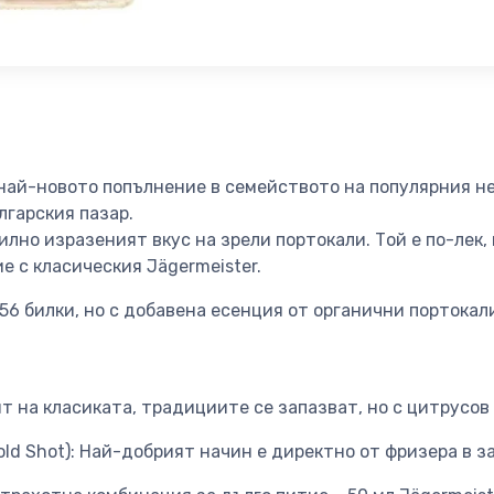
 най-новото попълнение в семейството на популярния не
лгарския пазар.
илно изразеният вкус на зрели портокали. Той е по-лек, 
е с класическия Jägermeister.
56 билки, но с добавена есенция от органични портокал
ит на класиката, традициите се запазват, но с цитрусов
old Shot): Най-добрият начин е директно от фризера в з