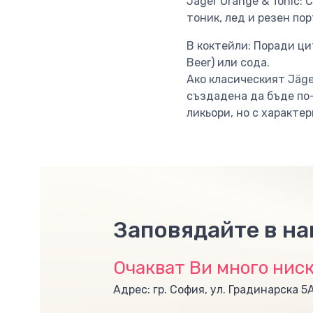
Jäger Orange & Tonic:
тоник, лед и резен пор
В коктейли: Поради ци
Beer) или сода.
Ако класическият Jäge
създадена да бъде по-
ликьори, но с характе
Заповядайте в н
Очакват Ви много ниск
Адрес: гр. София, ул. Градинарска 5