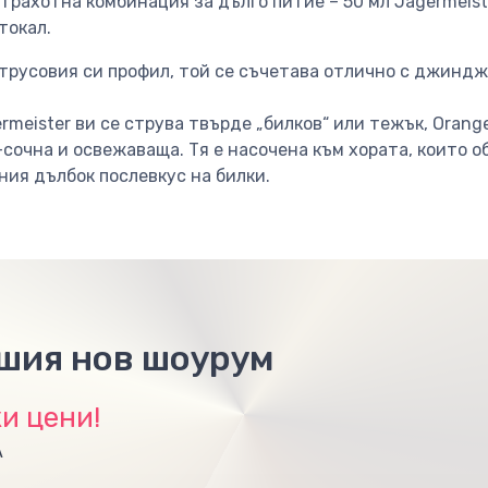
 Страхотна комбинация за дълго питие – 50 мл Jägermeist
токал.
трусовия си профил, той се съчетава отлично с джиндж
rmeister ви се струва твърде „билков“ или тежък, Orang
сочна и освежаваща. Тя е насочена към хората, които 
рния дълбок послевкус на билки.
ашия нов шоурум
и цени!
А