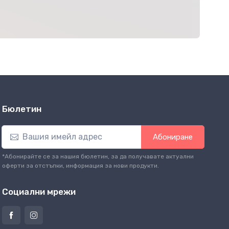
Бюлетин
Абониране
*Абонирайте се за нашия бюлетин, за да получавате актуални
оферти за отстъпки, информация за нови продукти.
Социални мрежи