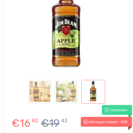
Наличен
€16
€19
82
43
Изгоден пакет -13%
-13%