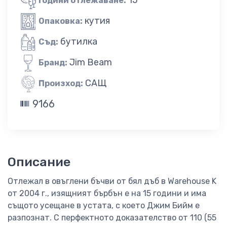
Години отлежаване:
кутия
Опаковка:
бутилка
Съд:
Jim Beam
Бранд:
САЩ
Произход:
9166
Описание
Отлежал в овъглени бъчви от бял дъб в Warehouse K
от 2004 г., изящният бърбън е на 15 години и има
същото усещане в устата, с което Джим Бийм е
разпознат. С перфектното доказателство от 110 (55