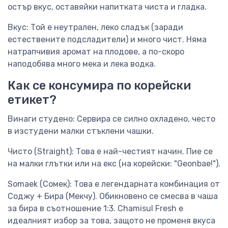
остър вкус, оставяйки напитката чиста и гладка.
Вкус: Той е неутрален, леко сладък (заради
естествените подсладители) и много чист. Няма
натрапчивия аромат на плодове, а по-скоро
наподобява много мека и лека водка.
Как се консумира по корейски
етикет?
Винаги студено: Сервира се силно охладено, често
в изстудени малки стъклени чашки.
Чисто (Straight): Това е най-честият начин. Пие се
на малки глътки или на екс (на корейски: "Geonbae!").
Somaek (Сомек): Това е легендарната комбинация от
Соджу + Бира (Мекчу). Обикновено се смесва в чаша
за бира в съотношение 1:3. Chamisul Fresh е
идеалният избор за това, защото не променя вкуса