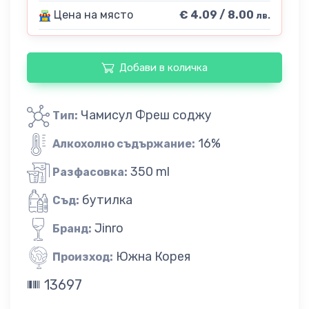
Цена на място
€ 4.09 / 8.00
лв.
Добави в количка
Чамисул Фреш соджу
Тип:
16%
Алкохолно съдържание:
350 ml
Разфасовка:
бутилка
Съд:
Jinro
Бранд:
Южна Корея
Произход:
13697