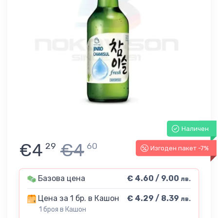
Наличен
€4
€4
29
60
Изгоден пакет -7%
Базова цена
€ 4.60 / 9.00
лв.
Цена за 1 бр. в Кашон
€ 4.29 / 8.39
лв.
1 броя в Кашон