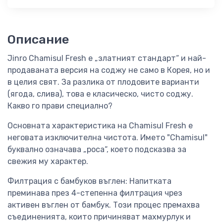
Описание
Jinro Chamisul Fresh е „златният стандарт“ и най-
продаваната версия на соджу не само в Корея, но и
в целия свят. За разлика от плодовите варианти
(ягода, слива), това е класическо, чисто соджу.
Какво го прави специално?
Основната характеристика на Chamisul Fresh е
неговата изключителна чистота. Името "Chamisul"
буквално означава „роса“, което подсказва за
свежия му характер.
Филтрация с бамбуков въглен: Напитката
преминава през 4-степенна филтрация чрез
активен въглен от бамбук. Този процес премахва
съединенията, които причиняват махмурлук и