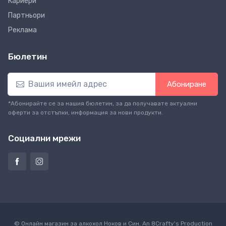
Кариери
Партньори
Реклама
Бюлетин
Абониране
*Абонирайте се за нашия бюлетин, за да получавате актуални
оферти за отстъпки, информация за нови продукти.
Социални мрежи
© Онлайн магазин за алкохол Ноков и Син. An
8Crafty
's Production