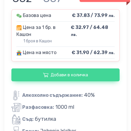
Базова цена
€ 37.83 / 73.99
лв.
Цена за 1 бр. в
€ 32.97 / 64.48
Кашон
лв.
1 броя в Кашон
Цена на място
€ 31.90 / 62.39
лв.
Добави в количка
40%
Алкохолно съдържание:
1000 ml
Разфасовка:
бутилка
Съд:
Johnnie Walker