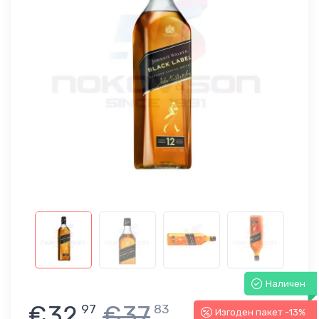
Наличен
€32
€37
97
83
Изгоден пакет -13%