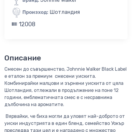
Бранд:
Шотландия
Произход:
12008
Описание
Смесен до съвършенство, Johnnie Walker Black Label
e еталон за премиум смесени уискита.
Комбинирайки малцови и зърнени уискита от цяла
Шотландия, отлежали в продължение на поне 12
години, емблематичната смес е с несравнима
дълбочина на ароматите.
Вярвайки, че биха могли да уловят най-доброто от
уиски индустрията в един бленд, семейство Уокър
преследва тази цел и е наградено с множество