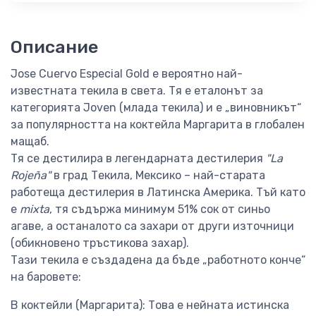
Описание
Jose Cuervo Especial Gold е вероятно най-
известната текила в света. Тя е еталонът за
категорията Joven (млада текила) и е „виновникът“
за популярността на коктейла Маргарита в глобален
мащаб.
Тя се дестилира в легендарната дестилерия
"La
Rojeña"
в град Текила, Мексико – най-старата
работеща дестилерия в Латинска Америка. Тъй като
е
mixta
, тя съдържа минимум 51% сок от синьо
агаве, а останалото са захари от други източници
(обикновено тръстикова захар).
Тази текила е създадена да бъде „работното конче“
на баровете:
В коктейли (Маргарита): Това е нейната истинска