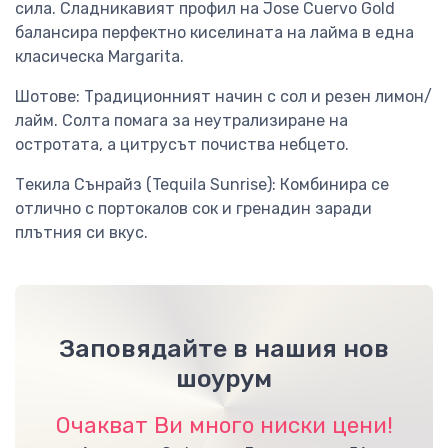
сила. Сладникавият профил на Jose Cuervo Gold
балансира перфектно киселината на лайма в една
класическа Margarita.
Шотове: Традиционният начин с сол и резен лимон/
лайм. Солта помага за неутрализиране на
остротата, а цитрусът почиства небцето.
Текила Сънрайз (Tequila Sunrise): Комбинира се
отлично с портокалов сок и гренадин заради
плътния си вкус.
Заповядайте в нашия нов
шоурум
Очакват Ви много ниски цени!