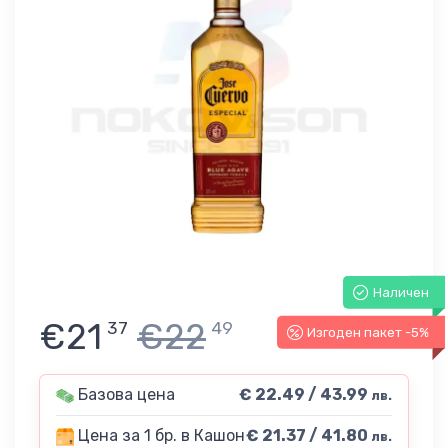
Наличен
€21
€22
37
49
Изгоден пакет -5%
Базова цена
€ 22.49 / 43.99
лв.
Цена за 1 бр. в Кашон
€ 21.37 / 41.80
лв.