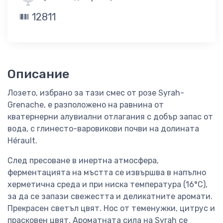
12811
Описание
Лозето, избрано за тази смес от розе Syrah-
Grenache, е разположено на равнина от
кватернерни алувиални отлагания с добър запас от
вода, с глинесто-варовикови почви на долината
Hérault.
След пресоване в инертна атмосфера,
ферментацията на мъстта се извършва в напълно
херметична среда и при ниска температура (16°C),
за да се запази свежестта и деликатните аромати.
Прекрасен светъл цвят. Нос от теменужки, цитрус и
прасковен цвят. Ароматната сила на Syrah се