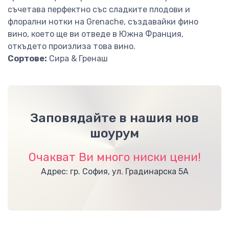
съчетава перфектно със сладките плодови и
флорални нотки на Grenache, създавайки фино
вино, което ще ви отведе в Южна Франция,
откъдето произлиза това вино.
Сортове:
Сира & Гренаш
Заповядайте в нашия нов
шоурум
Очакват Ви много ниски цени!
Адрес: гр. София, ул. Градинарска 5А