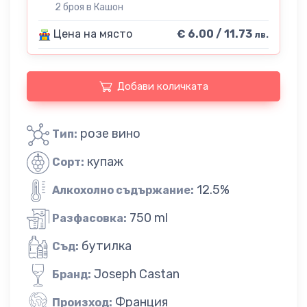
2 броя в Кашон
Цена на място
€ 6.00 / 11.73
лв.
Добави количката
розе вино
Тип:
купаж
Сорт:
12.5%
Алкохолно съдържание:
750 ml
Разфасовка:
бутилка
Съд:
Joseph Castan
Бранд:
Франция
Произход: