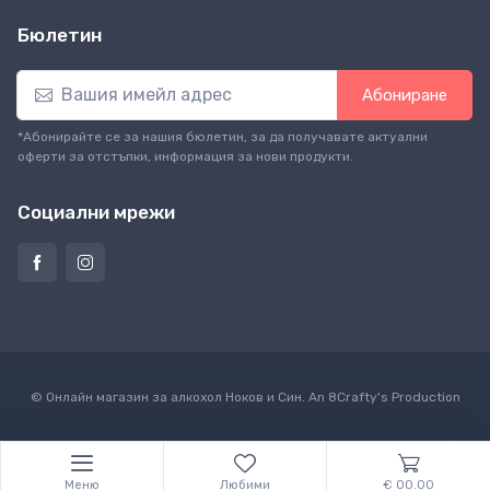
Бюлетин
Абониране
*Абонирайте се за нашия бюлетин, за да получавате актуални
оферти за отстъпки, информация за нови продукти.
Социални мрежи
© Онлайн магазин за алкохол Ноков и Син. An
8Crafty
's Production
Меню
Любими
€ 00.00