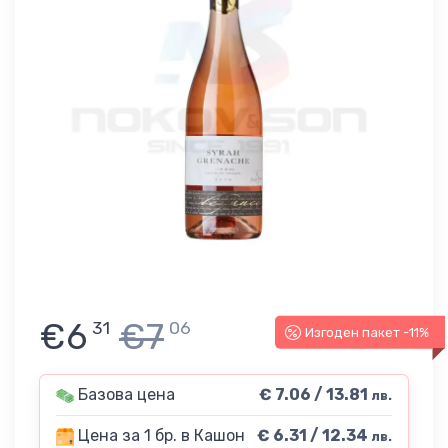
€6
€7
31
06
Изгоден пакет -11%
Базова цена
€ 7.06 / 13.81
лв.
Цена за 1 бр. в Кашон
€ 6.31 / 12.34
лв.