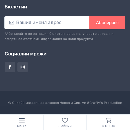
Бюлетин
Абониране
*Абонирайте се за нашия бюлетин, за да получавате актуални
оферти за отстъпки, информация за нови продукти.
Социални мрежи
© Онлайн магазин за алкохол Ноков и Син. An
8Crafty
's Production
Меню
Любими
€ 00.00