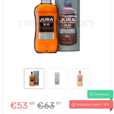
Наличен
€53
€63
49
91
Изгоден пакет -16%
-16%