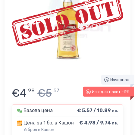
Изчерпан
€4
€5
98
57
Изгоден пакет -11%
Базова цена
€ 5.57 / 10.89
лв.
Цена за 1 бр. в Кашон
€ 4.98 / 9.74
лв.
6 броя в Кашон