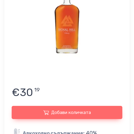
€30
19
Добави количката
40%
Алкохолно съдържание: