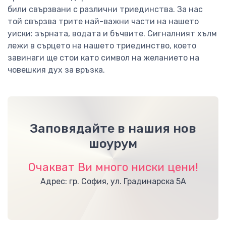
били свързвани с различни триединства. За нас
той свързва трите най-важни части на нашето
уиски: зърната, водата и бъчвите. Сигналният хълм
лежи в сърцето на нашето триединство, което
завинаги ще стои като символ на желанието на
човешкия дух за връзка.
Заповядайте в нашия нов
шоурум
Очакват Ви много ниски цени!
Адрес: гр. София, ул. Градинарска 5А