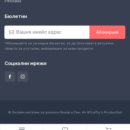
Реклама
Бюлетин
Абониране
*Абонирайте се за нашия бюлетин, за да получавате актуални
оферти за отстъпки, информация за нови продукти.
Социални мрежи
© Онлайн магазин за алкохол Ноков и Син. An
8Crafty
's Production