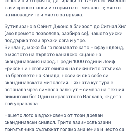
корени в историята, датиращи от 17-ти век. Именно
тази крепост носи историите от миналото; място
на иновациите и място за връзка.
Бутилирано в Сейнт Джонс в близост до Сигнал Хил
(ако времето позволява, разбира се), нашето уиски
поддържа тези връзки сега и утре.
Винланд, може би го познавате като Нюфаундленд,
е мястото на първото канадско кацане на
скандинавския народ. Преди 1000 години Лейф
Ериксън и неговият екипаж на викингите стъпиха
на бреговете на Канада, носейки със себе си
скандинавската митология. Тяхната култура е
останала чрез символа валкнут – символ на техния
викингски бог Один и кралството Валхала, където
той управлява.
Нашето лого е вдъхновено от този древен
скандинавски символ. Трите взаимосвързани
триъгълника съдържат голямо значение и често са