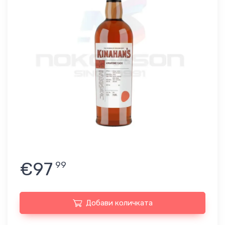
€97
99
Добави количката