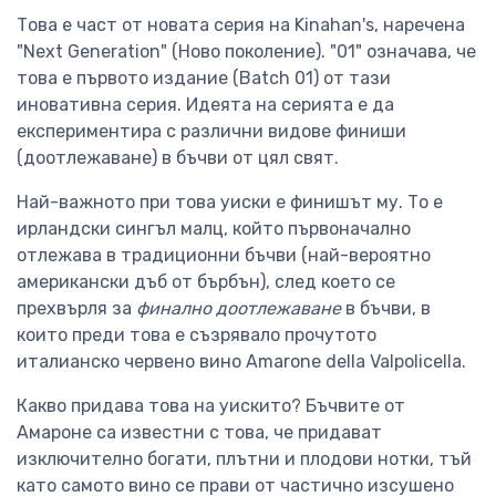
Това е част от новата серия на Kinahan's, наречена
"Next Generation" (Ново поколение). "01" означава, че
това е първото издание (Batch 01) от тази
иновативна серия. Идеята на серията е да
експериментира с различни видове финиши
(доотлежаване) в бъчви от цял свят.
Най-важното при това уиски е финишът му. То е
ирландски сингъл малц, който първоначално
отлежава в традиционни бъчви (най-вероятно
американски дъб от бърбън), след което се
прехвърля за
финално доотлежаване
в бъчви, в
които преди това е съзрявало прочутото
италианско червено вино Amarone della Valpolicella.
Какво придава това на уискито? Бъчвите от
Амароне са известни с това, че придават
изключително богати, плътни и плодови нотки, тъй
като самото вино се прави от частично изсушено