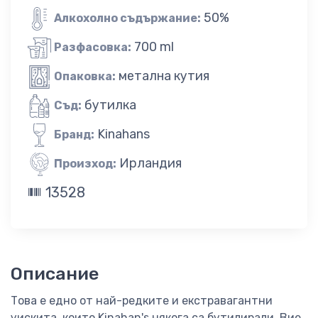
50%
Алкохолно съдържание:
700 ml
Разфасовка:
метална кутия
Опаковка:
бутилка
Съд:
Kinahans
Бранд:
Ирландия
Произход:
13528
Описание
Това е едно от най-редките и екстравагантни
уискита, които Kinahan's някога са бутилирали. Вие