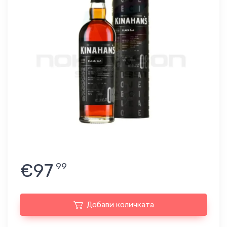
€97
99
Добави количката