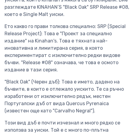
разглеждате KINAHAN’S "Black Oak" SRP Release #08,
което е Single Malt уиски.
Ето какво го прави толкова специално: SRP (Special
Release Project): Това е "Проект за специално
издание" на Kinahan's. Това е тяхната най-
иновативна и лимитирана серия, в която
експериментират с изключително редки видове
бъчви. "Release #08" означава, че това е осмото
издание в тази серия.
"Black Oak" (Черен дъб): Това е името, дадено на
бъчвите, в които е отлежало уискито. Те са ръчно
изработени от изключително рядък, местен
Португалски дъб от вида Quercus Pyrenaica
(известен още като "Carvalho Negral").
Този вид дъб е почти изчезнал и много рядко се
използва за уиски. Той е с много по-плътна