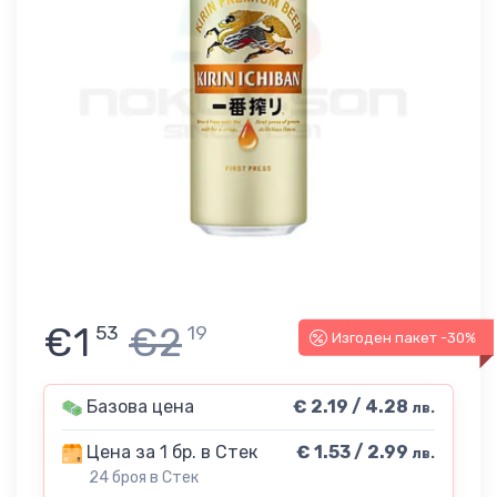
€1
€2
53
19
Изгоден пакет -30%
Базова цена
€ 2.19 / 4.28
лв.
Цена за 1 бр. в Стек
€ 1.53 / 2.99
лв.
24 броя в Стек