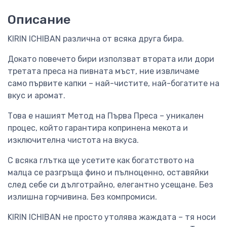
Описание
KIRIN ICHIBAN различна от всяка друга бира.
Докато повечето бири използват втората или дори
третата преса на пивната мъст, ние извличаме
само първите капки – най-чистите, най-богатите на
вкус и аромат.
Това е нашият Метод на Първа Преса – уникален
процес, който гарантира копринена мекота и
изключителна чистота на вкуса.
С всяка глътка ще усетите как богатството на
малца се разгръща фино и пълноценно, оставяйки
след себе си дълготрайно, елегантно усещане. Без
излишна горчивина. Без компромиси.
KIRIN ICHIBAN не просто утолява жаждата – тя носи