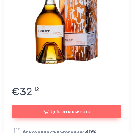
€32
12
Добави количката
40%
Алкохолно съдържание: