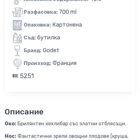
700 ml
Разфасовка:
Картонена
Опаковка:
бутилка
Съд:
Godet
Бранд:
Франция
Произход:
5251
Описание
Око:
Брилянтен кехлибар със златни отблясъци.
Нос:
Фантастични зрели овощни плодове (круша,