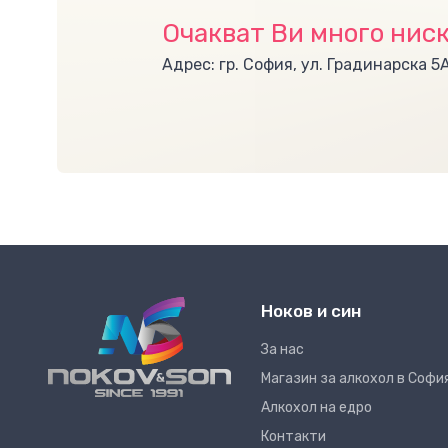
Очакват Ви много ниск
Адрес: гр. София, ул. Градинарска 5
Ноков и син
За нас
Магазин за алкохол в Софи
Алкохол на едро
Контакти