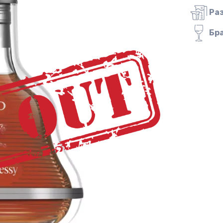
Ра
Бр