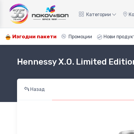
Категории
Ко
Изгодни пакети
Промоции
Нови продук
Hennessy X.O. Limited Editio
Назад