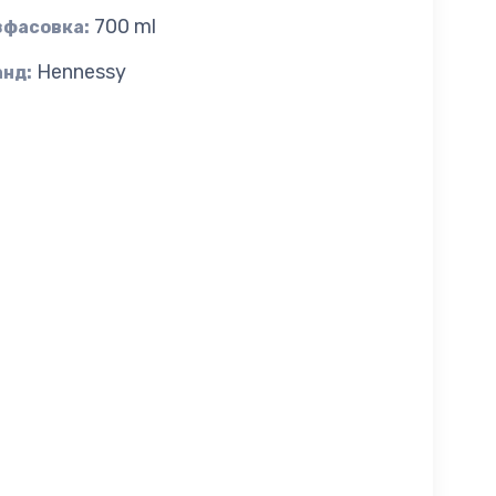
700 ml
зфасовка:
Hennessy
анд: