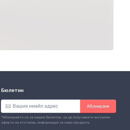
Бюлетин
Абониране
*Абонирайте се за нашия бюлетин, за да получавате актуални
оферти за отстъпки, информация за нови продукти.