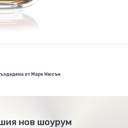
ъздадена от Марк Нюсън
ашия нов шоурум