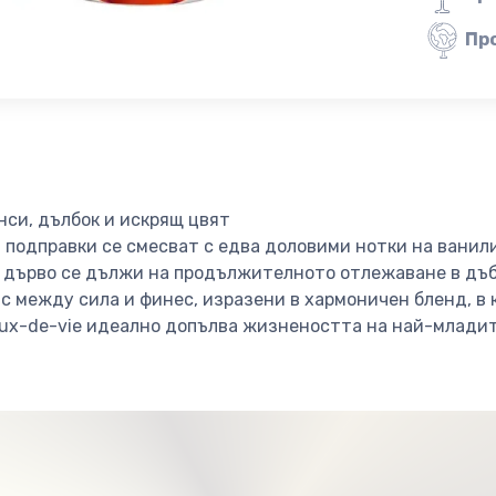
Пр
си, дълбок и искрящ цвят
 подправки се смесват с едва доловими нотки на ванили
 дърво се дължи на продължителното отлежаване в дъ
с между сила и финес, изразени в хармоничен бленд, в 
ux-de-vie идеално допълва жизнеността на най-млади