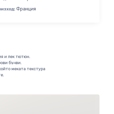
Франция
оизход:
я и лек тютюн.
бови бъчви.
който меката текстура
те.