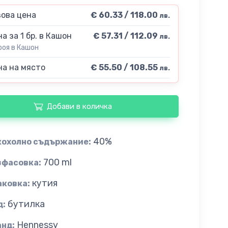
ова цена
€ 60.33 / 118.00
лв.
а за 1 бр. в Кашон
€ 57.31 / 112.09
лв.
роя в Кашон
а на място
€ 55.50 / 108.55
лв.
Добави в количка
40%
кохолно съдържание:
700 ml
зфасовка:
кутия
аковка:
бутилка
д:
Hennessy
анд: