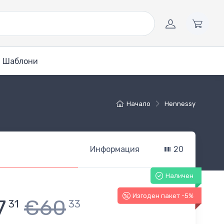
Шаблони
Начало
Hennessy
Информация
20
Наличен
Изгоден пакет -5%
7
€60
31
33