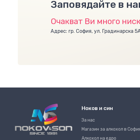
Заповядайте в н
Очакват Ви много ниск
Адрес: гр. София, ул. Градинарска 5
Ноков и син
За нас
Магазин за алкохол в Софи
Алкохол на едро