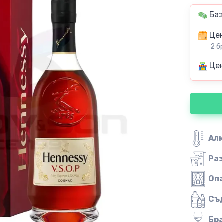
Баз
Цен
2 б
Цен
Ал
Ра
Оп
Съ
Бр