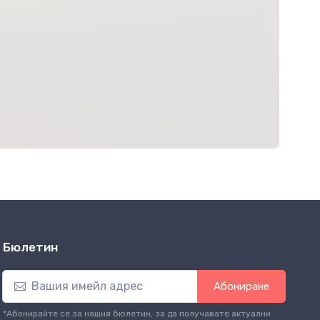
Бюлетин
Абониране
*Абонирайте се за нашия бюлетин, за да получавате актуални