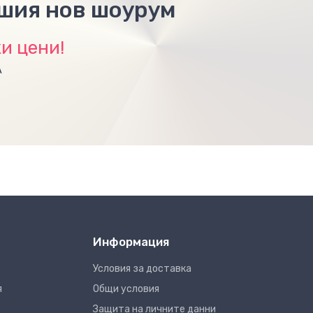
ашия нов шоурум
и цени!
А
Информация
Условия за доставка
я
Общи условия
Защита на личните данни