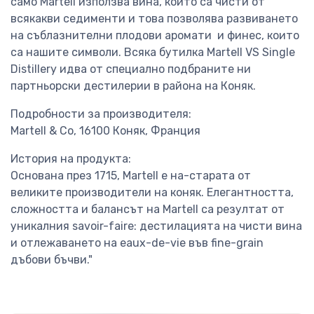
само Martell използва вина, които са чисти от
всякакви седименти и това позволява развиването
на съблазнителни плодови аромати и финес, които
са нашите символи. Всяка бутилка Martell VS Single
Distillery идва от специално подбраните ни
партньорски дестилерии в района на Коняк.
Подробности за производителя:
Martell & Co, 16100 Коняк, Франция
История на продукта:
Основана през 1715, Martell е на-старата от
великите производители на коняк. Елегантността,
сложността и балансът на Martell са резултат от
уникалния savoir-faire: дестилацията на чисти вина
и отлежаването на eaux-de-vie във fine-grain
дъбови бъчви."