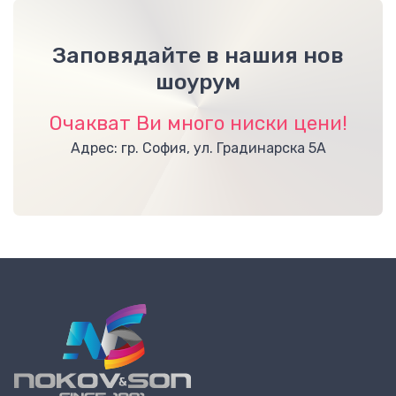
Заповядайте в нашия нов
шоурум
Очакват Ви много ниски цени!
Адрес: гр. София, ул. Градинарска 5А