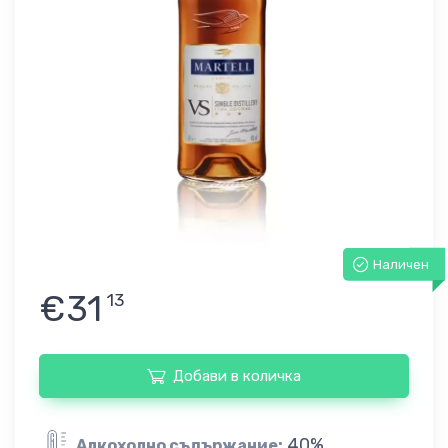
Наличен
€31
13
Добави в количка
40%
Алкохолно съдържание: