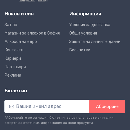
Ноков и син
Информация
За нас
Условия за доставка
Магазин за алкохол в София
Общи условия
Алкохол на едро
Защита на личните данни
Контакти
Бисквитки
Кариери
Партньори
Реклама
Бюлетин
Абониране
*Абонирайте се за нашия бюлетин, за да получавате актуални
оферти за отстъпки, информация за нови продукти.