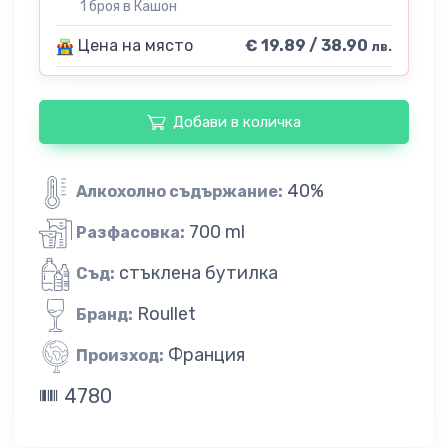
1 броя в Кашон
Цена на място
€ 19.89 / 38.90
лв.
Добави в количка
40%
Алкохолно съдържание:
700 ml
Разфасовка:
стъклена бутилка
Съд:
Roullet
Бранд:
Франция
Произход:
4780