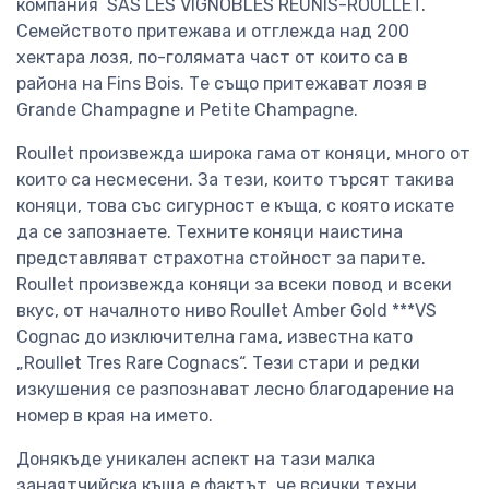
компания SAS LES VIGNOBLES REUNIS-ROULLET.
Семейството притежава и отглежда над 200
хектара лозя, по-голямата част от които са в
района на Fins Bois. Те също притежават лозя в
Grande Champagne и Petite Champagne.
Roullet произвежда широка гама от коняци, много от
които са несмесени. За тези, които търсят такива
коняци, това със сигурност е къща, с която искате
да се запознаете. Техните коняци наистина
представляват страхотна стойност за парите.
Roullet произвежда коняци за всеки повод и всеки
вкус, от началното ниво Roullet Amber Gold ***VS
Cognac до изключителна гама, известна като
„Roullet Tres Rare Cognacs“. Тези стари и редки
изкушения се разпознават лесно благодарение на
номер в края на името.
Донякъде уникален аспект на тази малка
занаятчийска къща е фактът, че всички техни