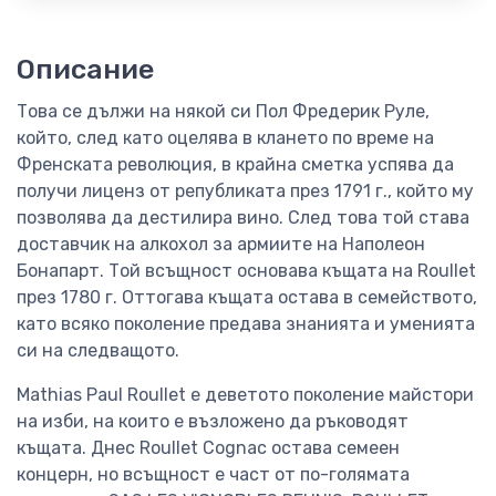
Описание
Това се дължи на някой си Пол Фредерик Руле,
който, след като оцелява в клането по време на
Френската революция, в крайна сметка успява да
получи лиценз от републиката през 1791 г., който му
позволява да дестилира вино. След това той става
доставчик на алкохол за армиите на Наполеон
Бонапарт. Той всъщност основава къщата на Roullet
през 1780 г. Оттогава къщата остава в семейството,
като всяко поколение предава знанията и уменията
си на следващото.
Mathias Paul Roullet е деветото поколение майстори
на изби, на които е възложено да ръководят
къщата. Днес Roullet Cognac остава семеен
концерн, но всъщност е част от по-голямата