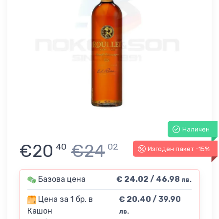
Наличен
€20
€24
40
02
Изгоден пакет -15%
Базова цена
€ 24.02 / 46.98
лв.
Цена за 1 бр. в
€ 20.40 / 39.90
Кашон
лв.